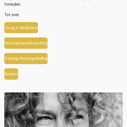
formulier.
Tot snel.
Terug in Nederland
Kintsugiwandelcoaching
Training Reisbegeleiding
Boeken