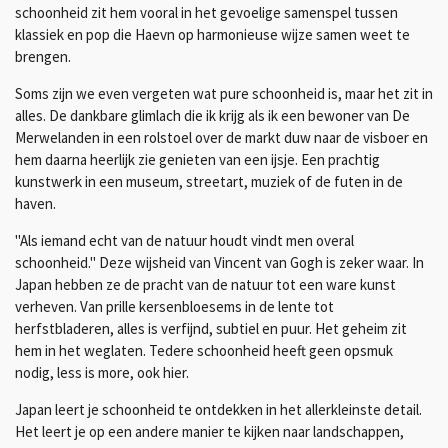
schoonheid zit hem vooral in het gevoelige samenspel tussen
klassiek en pop die Haevn op harmonieuse wijze samen weet te
brengen.
Soms zijn we even vergeten wat pure schoonheid is, maar het zit in
alles. De dankbare glimlach die ik krijg als ik een bewoner van De
Merwelanden in een rolstoel over de markt duw naar de visboer en
hem daarna heerlijk zie genieten van een ijsje. Een prachtig
kunstwerk in een museum, streetart, muziek of de futen in de
haven.
"Als iemand echt van de natuur houdt vindt men overal
schoonheid." Deze wijsheid van Vincent van Gogh is zeker waar. In
Japan hebben ze de pracht van de natuur tot een ware kunst
verheven. Van prille kersenbloesems in de lente tot
herfstbladeren, alles is verfijnd, subtiel en puur. Het geheim zit
hem in het weglaten. Tedere schoonheid heeft geen opsmuk
nodig, less is more, ook hier.
Japan leert je schoonheid te ontdekken in het allerkleinste detail.
Het leert je op een andere manier te kijken naar landschappen,