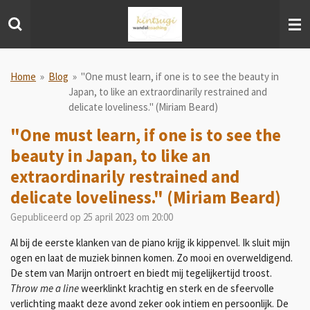
Ga
direct
naar
de
hoofdinhoud
Home
»
Blog
»
"One must learn, if one is to see the beauty in
Japan, to like an extraordinarily restrained and
delicate loveliness." (Miriam Beard)
"One must learn, if one is to see the
beauty in Japan, to like an
extraordinarily restrained and
delicate loveliness." (Miriam Beard)
Gepubliceerd op 25 april 2023 om 20:00
Al bij de eerste klanken van de piano krijg ik kippenvel. Ik sluit mijn
ogen en laat de muziek binnen komen. Zo mooi en overweldigend.
De stem van Marijn ontroert en biedt mij tegelijkertijd troost.
Throw me a line
weerklinkt krachtig en sterk en de sfeervolle
verlichting maakt deze avond zeker ook intiem en persoonlijk. De