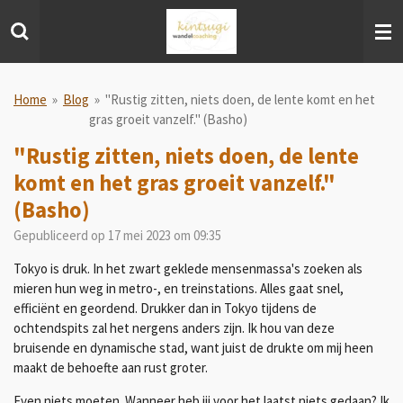
Ga
direct
naar
de
hoofdinhoud
Home
»
Blog
»
"Rustig zitten, niets doen, de lente komt en het
gras groeit vanzelf." (Basho)
"Rustig zitten, niets doen, de lente
komt en het gras groeit vanzelf."
(Basho)
Gepubliceerd op 17 mei 2023 om 09:35
Tokyo is druk. In het zwart geklede mensenmassa's zoeken als
mieren hun weg in metro-, en treinstations. Alles gaat snel,
efficiënt en geordend. Drukker dan in Tokyo tijdens de
ochtendspits zal het nergens anders zijn. Ik hou van deze
bruisende en dynamische stad, want juist de drukte om mij heen
maakt de behoefte aan rust groter.
Even niets moeten. Wanneer heb jij voor het laatst niets gedaan? Ik