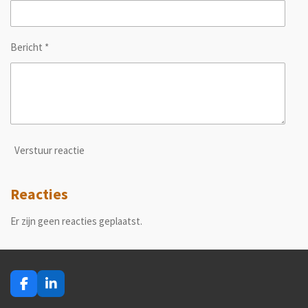
Bericht *
Verstuur reactie
Reacties
Er zijn geen reacties geplaatst.
F
L
a
i