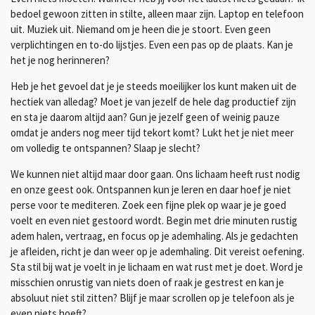
bedoel gewoon zitten in stilte, alleen maar zijn. Laptop en telefoon
uit. Muziek uit. Niemand om je heen die je stoort. Even geen
verplichtingen en to-do lijstjes. Even een pas op de plaats. Kan je
het je nog herinneren?
Heb je het gevoel dat je je steeds moeilijker los kunt maken uit de
hectiek van alledag? Moet je van jezelf de hele dag productief zijn
en sta je daarom altijd aan? Gun je jezelf geen of weinig pauze
omdat je anders nog meer tijd tekort komt? Lukt het je niet meer
om volledig te ontspannen? Slaap je slecht?
We kunnen niet altijd maar door gaan. Ons lichaam heeft rust nodig
en onze geest ook. Ontspannen kun je leren en daar hoef je niet
perse voor te mediteren. Zoek een fijne plek op waar je je goed
voelt en even niet gestoord wordt. Begin met drie minuten rustig
adem halen, vertraag, en focus op je ademhaling. Als je gedachten
je afleiden, richt je dan weer op je ademhaling. Dit vereist oefening.
Sta stil bij wat je voelt in je lichaam en wat rust met je doet. Word je
misschien onrustig van niets doen of raak je gestrest en kan je
absoluut niet stil zitten? Blijf je maar scrollen op je telefoon als je
even niets hoeft?