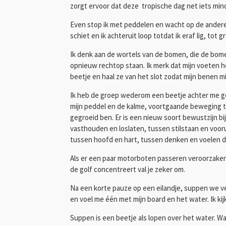
zorgt ervoor dat deze tropische dag net iets m
Even stop ik met peddelen en wacht op de anderen, 
schiet en ik achteruit loop totdat ik eraf lig, tot g
Ik denk aan de wortels van de bomen, die de bomen
opnieuw rechtop staan. Ik merk dat mijn voeten he
beetje en haal ze van het slot zodat mijn benen 
Ik heb de groep wederom een beetje achter me gel
mijn peddel en de kalme, voortgaande beweging terwi
gegroeid ben. Er is een nieuw soort bewustzijn bi
vasthouden en loslaten, tussen stilstaan en vooruit
tussen hoofd en hart, tussen denken en voelen d
Als er een paar motorboten passeren veroorzaken di
de golf concentreert val je zeker om.
Na een korte pauze op een eilandje, suppen we ver
en voel me één met mijn board en het water. Ik kij
Suppen is een beetje als lopen over het water. W