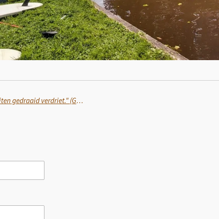
"Misschien is boosheid alleen maar binnenstebuiten gedraaid verdriet." (Griet Op de Beeck)