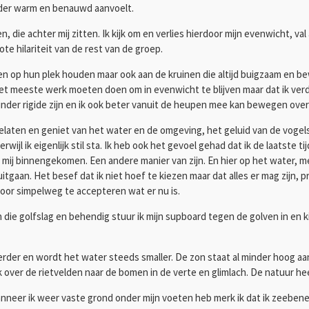
inder warm en benauwd aanvoelt.
die achter mij zitten. Ik kijk om en verlies hierdoor mijn evenwicht, va
rote hilariteit van de rest van de groep.
 op hun plek houden maar ook aan de kruinen die altijd buigzaam en bewee
t meeste werk moeten doen om in evenwicht te blijven maar dat ik verder 
minder rigide zijn en ik ook beter vanuit de heupen mee kan bewegen ove
aten en geniet van het water en de omgeving, het geluid van de vogels 
jl ik eigenlijk stil sta. Ik heb ook het gevoel gehad dat ik de laatste t
j mij binnengekomen. Een andere manier van zijn. En hier op het water, 
gaan. Het besef dat ik niet hoef te kiezen maar dat alles er mag zijn, pre
oor simpelweg te accepteren wat er nu is.
e golfslag en behendig stuur ik mijn supboard tegen de golven in en kijk 
der en wordt het water steeds smaller. De zon staat al minder hoog aan 
k over de rietvelden naar de bomen in de verte en glimlach. De natuur hee
anneer ik weer vaste grond onder mijn voeten heb merk ik dat ik zeebe