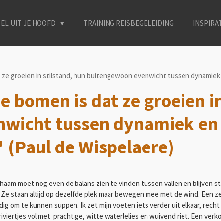
EL UIT JE HOOFD
TRAINING REISBEGELEIDING
INSPIRA
 ze groeien in stilstand, hun buitengewoon evenwicht tussen dynamiek 
 bomen is dat ze groeien in
nwicht tussen dynamiek en
 (Paul de Wispelaere)
chaam moet nog even de balans zien te vinden tussen vallen en blijven s
 Ze staan altijd op dezelfde plek maar bewegen mee met de wind. Een z
dig om te kunnen suppen. Ik zet mijn voeten iets verder uit elkaar, rec
viertjes vol met prachtige, witte waterlelies en wuivend riet. Een verk