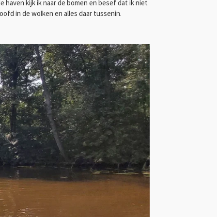
e haven kijk ik naar de bomen en besef dat ik niet
oofd in de wolken en alles daar tussenin.