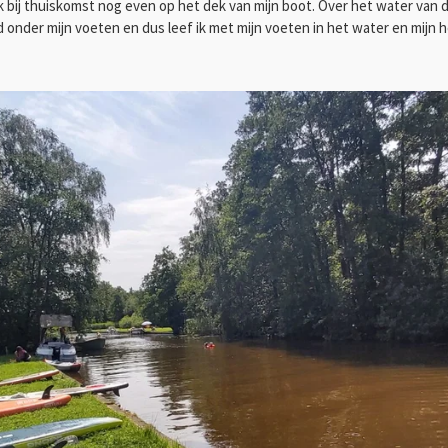
ik bij thuiskomst nog even op het dek van mijn boot. Over het water van d
onder mijn voeten en dus leef ik met mijn voeten in het water en mijn h