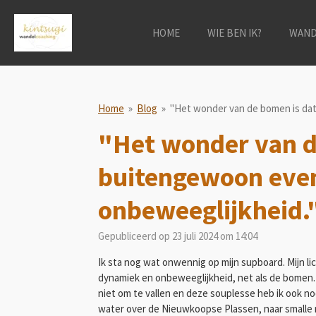
Ga
direct
HOME
WIE BEN IK?
WAND
naar
de
hoofdinhoud
Home
»
Blog
»
"Het wonder van de bomen is dat
"Het wonder van de
buitengewoon eve
onbeweeglijkheid."
Gepubliceerd op 23 juli 2024 om 14:04
Ik sta nog wat onwennig op mijn supboard. Mijn li
dynamiek en onbeweeglijkheid, net als de bomen.
niet om te vallen en deze souplesse heb ik ook no
water over de Nieuwkoopse Plassen, naar smalle ri