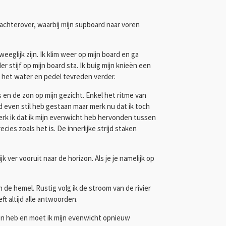
l achterover, waarbij mijn supboard naar voren
glijk zijn. Ik klim weer op mijn board en ga
stijf op mijn board sta. Ik buig mijn knieën een
r het water en pedel tevreden verder.
en de zon op mijn gezicht. Enkel het ritme van
ijd even stil heb gestaan maar merk nu dat ik toch
merk ik dat ik mijn evenwicht heb hervonden tussen
cies zoals het is. De innerlijke strijd staken
ver vooruit naar de horizon. Als je je namelijk op
de hemel. Rustig volg ik de stroom van de rivier
ft altijd alle antwoorden.
nen heb en moet ik mijn evenwicht opnieuw