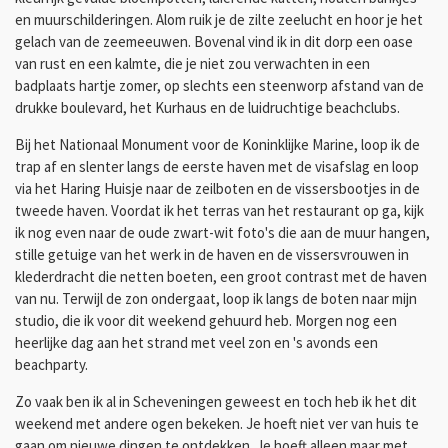
en muurschilderingen. Alom ruik je de zilte zeelucht en hoor je het
gelach van de zeemeeuwen. Bovenal vind ik in dit dorp een oase
van rust en een kalmte, die je niet zou verwachten in een
badplaats hartje zomer, op slechts een steenworp afstand van de
drukke boulevard, het Kurhaus en de luidruchtige beachclubs.
Bij het Nationaal Monument voor de Koninklijke Marine, loop ik de
trap af en slenter langs de eerste haven met de visafslag en loop
via het Haring Huisje naar de zeilboten en de vissersbootjes in de
tweede haven. Voordat ik het terras van het restaurant op ga, kijk
ik nog even naar de oude zwart-wit foto's die aan de muur hangen,
stille getuige van het werk in de haven en de vissersvrouwen in
klederdracht die netten boeten, een groot contrast met de haven
van nu. Terwijl de zon ondergaat, loop ik langs de boten naar mijn
studio, die ik voor dit weekend gehuurd heb. Morgen nog een
heerlijke dag aan het strand met veel zon en 's avonds een
beachparty.
Zo vaak ben ik al in Scheveningen geweest en toch heb ik het dit
weekend met andere ogen bekeken. Je hoeft niet ver van huis te
gaan om nieuwe dingen te ontdekken. Je hoeft alleen maar met