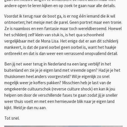
andere ogen te leren kijken en op zoek te gaan naar alle details.
Voordat ik terug naar de boot ga, is er nog één iemand die ik wil
ontmoeten; het meisje met de parel. Geen portret maar een tronie.
Ze is naamloos en een fantasie maar toch wereldberoemd. Hoewel
het schilderij zelf klein van stuk is, is het qua schoonheid
vergelijkbaar met de Mona Lisa. Het enige dat er aan dit schilderij
mankeert, is dat de parel oorbel geen oorbel is, want het haakje
ontbreekt en dat is dan weer een verrassend onopvallend detail.
Ben jij net weer terug in Nederland na een lang verblijf in het
buitenland en zie je je eigen land met vreemde ogen? Had je je het
thuiskomen heel anders voorgesteld? Wil je eigenlijk zo snel
mogelijk weer je koffers pakken? Misschien heb je last van de
omgekeerde cultuurschok (reverse culture shock) en kan ik jou
helpen om door de verschillende fases te gaan zodat jij je sneller
weer thuis voelt en met een hernieuwde blik naar je eigen land
kijkt. Meld je dan nu aan.
Tot snel.