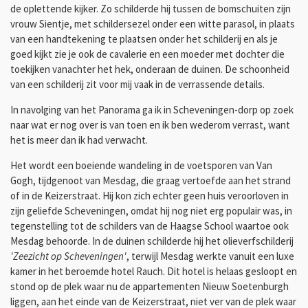
de oplettende kijker. Zo schilderde hij tussen de bomschuiten zijn
vrouw Sientje, met schildersezel onder een witte parasol, in plaats
van een handtekening te plaatsen onder het schilderij en als je
goed kijkt zie je ook de cavalerie en een moeder met dochter die
toekijken vanachter het hek, onderaan de duinen. De schoonheid
van een schilderij zit voor mij vaak in de verrassende details.
In navolging van het Panorama ga ik in Scheveningen-dorp op zoek
naar wat er nog over is van toen en ik ben wederom verrast, want
het is meer dan ik had verwacht.
Het wordt een boeiende wandeling in de voetsporen van Van
Gogh, tijdgenoot van Mesdag, die graag vertoefde aan het strand
of in de Keizerstraat. Hij kon zich echter geen huis veroorloven in
zijn geliefde Scheveningen, omdat hij nog niet erg populair was, in
tegenstelling tot de schilders van de Haagse School waartoe ook
Mesdag behoorde. In de duinen schilderde hij het olieverfschilderij
'Zeezicht op Scheveningen'
, terwijl Mesdag werkte vanuit een luxe
kamer in het beroemde hotel Rauch. Dit hotel is helaas gesloopt en
stond op de plek waar nu de appartementen Nieuw Soetenburgh
liggen, aan het einde van de Keizerstraat, niet ver van de plek waar