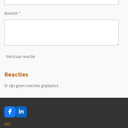
Bericht *
Verstuur reactie
Reacties
Er zijn geen reacties geplaatst.
F
L
a
i
c
n
FAQ