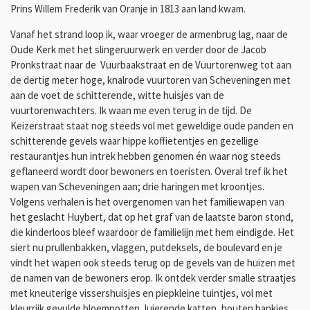
Prins Willem Frederik van Oranje in 1813 aan land kwam.
Vanaf het strand loop ik, waar vroeger de armenbrug lag, naar de
Oude Kerk met het slingeruurwerk en verder door de Jacob
Pronkstraat naar de Vuurbaakstraat en de Vuurtorenweg tot aan
de dertig meter hoge, knalrode vuurtoren van Scheveningen met
aan de voet de schitterende, witte huisjes van de
vuurtorenwachters. Ik waan me even terug in de tijd. De
Keizerstraat staat nog steeds vol met geweldige oude panden en
schitterende gevels waar hippe koffietentjes en gezellige
restaurantjes hun intrek hebben genomen én waar nog steeds
geflaneerd wordt door bewoners en toeristen. Overal tref ik het
wapen van Scheveningen aan; drie haringen met kroontjes.
Volgens verhalen is het overgenomen van het familiewapen van
het geslacht Huybert, dat op het graf van de laatste baron stond,
die kinderloos bleef waardoor de familielijn met hem eindigde. Het
siert nu prullenbakken, vlaggen, putdeksels, de boulevard en je
vindt het wapen ook steeds terug op de gevels van de huizen met
de namen van de bewoners erop. Ik ontdek verder smalle straatjes
met kneuterige vissershuisjes en piepkleine tuintjes, vol met
kleurrijk gevulde bloempotten, luierende katten, houten bankjes