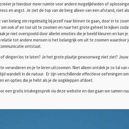
eëer je hierdoor meer ruimte voor andere mogelijkheden of oplossingen 
ess en angst. Je ziet de top van de berg alleen van een afstand, niet al
et van belang om regelmatig bij jezelf naar binnen te gaan, door in te zoo
e om ook af en toe uit te zoomen en naar het grote geheel te kijken zodat
ak je niet overspoeld door allerlei emoties die je beeld kleuren en kan j
n relatie tot andere mensen is het belangrijk om uit te zoomen waardoor
 communicatie ontstaat.
of dingen los te laten? Je het grote plaatje gewoonweg niet ziet? Jouw
e veranderen en je te leren uitzoomen. Niet alleen ontdek je zo tal van
rtijd wandelt in de natuur. Er zijn verschillende effectieve oefeningen o
n en opties die je hebt als je de oogkleppen afdoet.
or een gratis intakegesprek via deze website en dan gaan we samen naar 