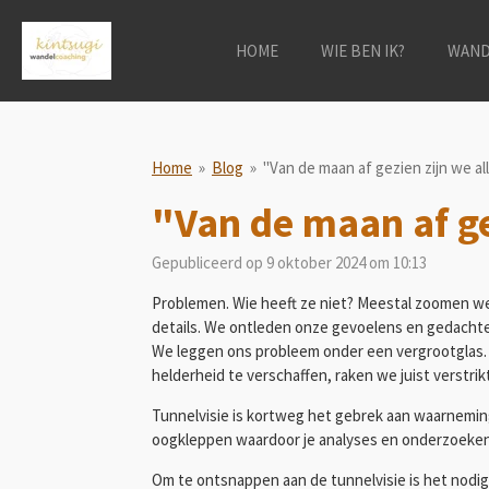
Ga
direct
HOME
WIE BEN IK?
WAND
naar
de
hoofdinhoud
Home
»
Blog
»
"Van de maan af gezien zijn we all
"Van de maan af gez
Gepubliceerd op 9 oktober 2024 om 10:13
Problemen. Wie heeft ze niet? Meestal zoomen we 
details. We ontleden onze gevoelens en gedachtes
We leggen ons probleem onder een vergrootglas.
helderheid te verschaffen, raken we juist verstr
Tunnelvisie is kortweg het gebrek aan waarneming
oogkleppen waardoor je analyses en onderzoeken ni
Om te ontsnappen aan de tunnelvisie is het nodig