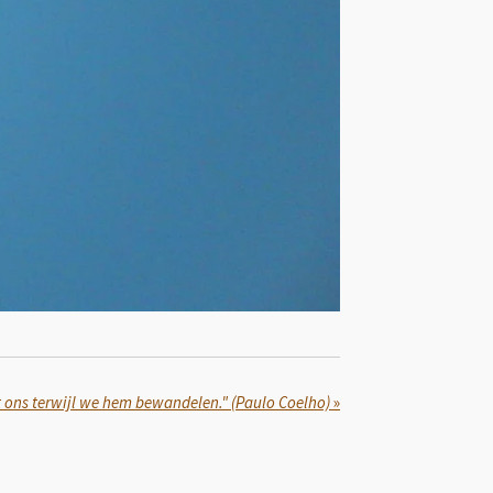
t ons terwijl we hem bewandelen." (Paulo Coelho)
»