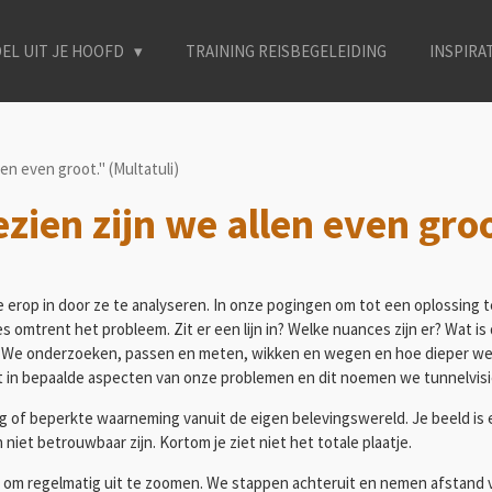
EL UIT JE HOOFD
TRAINING REISBEGELEIDING
INSPIRA
en even groot." (Multatuli)
ien zijn we allen even groo
erop in door ze te analyseren. In onze pogingen om tot een oplossing te
 omtrent het probleem. Zit er een lijn in? Welke nuances zijn er? Wat i
 We onderzoeken, passen en meten, wikken en wegen en hoe dieper we
ikt in bepaalde aspecten van onze problemen en dit noemen we tunnelvis
 of beperkte waarneming vanuit de eigen belevingswereld. Je beeld is e
et betrouwbaar zijn. Kortom je ziet niet het totale plaatje.
 om regelmatig uit te zoomen. We stappen achteruit en nemen afstand v