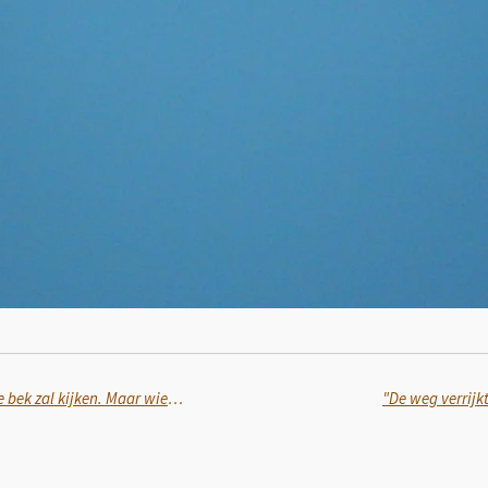
"De kwestie is niet dat ik een gegeven paard in de bek zal kijken. Maar wie doet mij ooit een paard cadeau?" (Fons Jansen)
"De weg verrijk