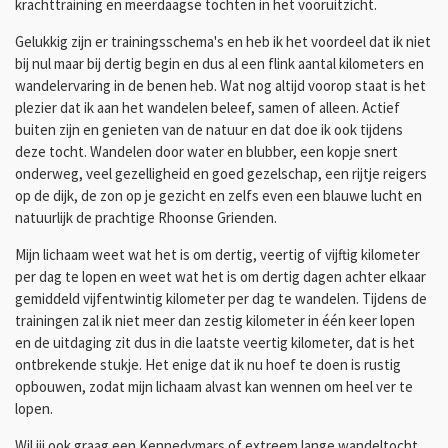
krachttraining en meerdaagse tochten in het vooruitzicht.
Gelukkig zijn er trainingsschema's en heb ik het voordeel dat ik niet
bij nul maar bij dertig begin en dus al een flink aantal kilometers en
wandelervaring in de benen heb. Wat nog altijd voorop staat is het
plezier dat ik aan het wandelen beleef, samen of alleen. Actief
buiten zijn en genieten van de natuur en dat doe ik ook tijdens
deze tocht. Wandelen door water en blubber, een kopje snert
onderweg, veel gezelligheid en goed gezelschap, een rijtje reigers
op de dijk, de zon op je gezicht en zelfs even een blauwe lucht en
natuurlijk de prachtige Rhoonse Grienden.
Mijn lichaam weet wat het is om dertig, veertig of vijftig kilometer
per dag te lopen en weet wat het is om dertig dagen achter elkaar
gemiddeld vijfentwintig kilometer per dag te wandelen. Tijdens de
trainingen zal ik niet meer dan zestig kilometer in één keer lopen
en de uitdaging zit dus in die laatste veertig kilometer, dat is het
ontbrekende stukje. Het enige dat ik nu hoef te doen is rustig
opbouwen, zodat mijn lichaam alvast kan wennen om heel ver te
lopen.
Wil jij ook graag een Kennedymars of extreem lange wandeltocht,