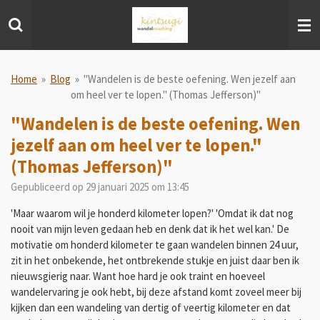
Ga
direct
naar
de
hoofdinhoud
Home
»
Blog
»
"Wandelen is de beste oefening. Wen jezelf aan
om heel ver te lopen." (Thomas Jefferson)"
"Wandelen is de beste oefening. Wen
jezelf aan om heel ver te lopen."
(Thomas Jefferson)"
Gepubliceerd op 29 januari 2025 om 13:45
'Maar waarom wil je honderd kilometer lopen?' 'Omdat ik dat nog
nooit van mijn leven gedaan heb en denk dat ik het wel kan.' De
motivatie om honderd kilometer te gaan wandelen binnen 24 uur,
zit in het onbekende, het ontbrekende stukje en juist daar ben ik
nieuwsgierig naar. Want hoe hard je ook traint en hoeveel
wandelervaring je ook hebt, bij deze afstand komt zoveel meer bij
kijken dan een wandeling van dertig of veertig kilometer en dat