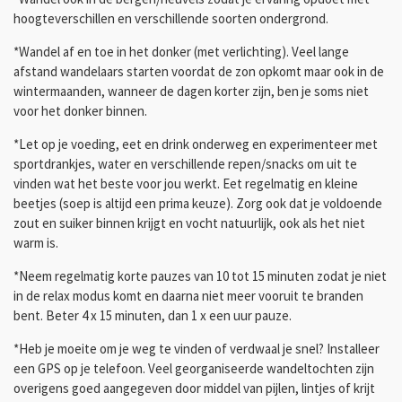
hoogteverschillen en verschillende soorten ondergrond.
*Wandel af en toe in het donker (met verlichting). Veel lange
afstand wandelaars starten voordat de zon opkomt maar ook in de
wintermaanden, wanneer de dagen korter zijn, ben je soms niet
voor het donker binnen.
*Let op je voeding, eet en drink onderweg en experimenteer met
sportdrankjes, water en verschillende repen/snacks om uit te
vinden wat het beste voor jou werkt. Eet regelmatig en kleine
beetjes (soep is altijd een prima keuze). Zorg ook dat je voldoende
zout en suiker binnen krijgt en vocht natuurlijk, ook als het niet
warm is.
*Neem regelmatig korte pauzes van 10 tot 15 minuten zodat je niet
in de relax modus komt en daarna niet meer vooruit te branden
bent. Beter 4 x 15 minuten, dan 1 x een uur pauze.
*Heb je moeite om je weg te vinden of verdwaal je snel? Installeer
een GPS op je telefoon. Veel georganiseerde wandeltochten zijn
overigens goed aangegeven door middel van pijlen, lintjes of krijt