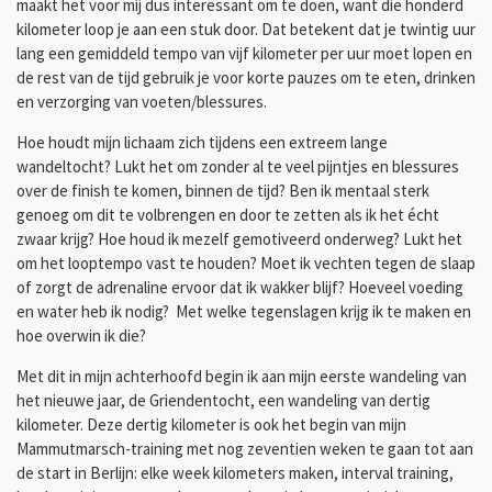
maakt het voor mij dus interessant om te doen, want die honderd
kilometer loop je aan een stuk door. Dat betekent dat je twintig uur
lang een gemiddeld tempo van vijf kilometer per uur moet lopen en
de rest van de tijd gebruik je voor korte pauzes om te eten, drinken
en verzorging van voeten/blessures.
Hoe houdt mijn lichaam zich tijdens een extreem lange
wandeltocht? Lukt het om zonder al te veel pijntjes en blessures
over de finish te komen, binnen de tijd? Ben ik mentaal sterk
genoeg om dit te volbrengen en door te zetten als ik het écht
zwaar krijg? Hoe houd ik mezelf gemotiveerd onderweg? Lukt het
om het looptempo vast te houden? Moet ik vechten tegen de slaap
of zorgt de adrenaline ervoor dat ik wakker blijf? Hoeveel voeding
en water heb ik nodig? Met welke tegenslagen krijg ik te maken en
hoe overwin ik die?
Met dit in mijn achterhoofd begin ik aan mijn eerste wandeling van
het nieuwe jaar, de Griendentocht, een wandeling van dertig
kilometer.
Deze dertig kilometer is ook het begin van mijn
Mammutmarsch-training met nog zeventien weken te gaan tot aan
de start in Berlijn: elke week k
ilometers maken, interval training,