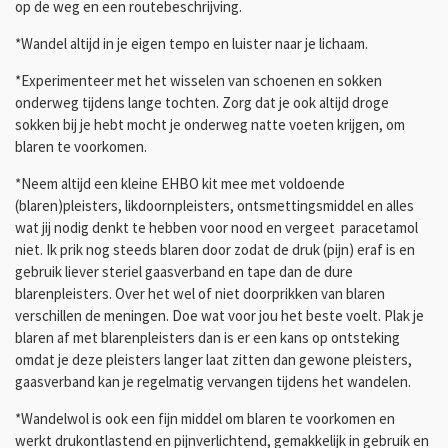
op de weg en een routebeschrijving.
*Wandel altijd in je eigen tempo en luister naar je lichaam.
*Experimenteer met het wisselen van schoenen en sokken
onderweg tijdens lange tochten. Zorg dat je ook altijd droge
sokken bij je hebt mocht je onderweg natte voeten krijgen, om
blaren te voorkomen.
*Neem altijd een kleine EHBO kit mee met voldoende
(blaren)pleisters, likdoornpleisters, ontsmettingsmiddel en alles
wat jij nodig denkt te hebben voor nood en vergeet paracetamol
niet. Ik prik nog steeds blaren door zodat de druk (pijn) eraf is en
gebruik liever steriel gaasverband en tape dan de dure
blarenpleisters. Over het wel of niet doorprikken van blaren
verschillen de meningen. Doe wat voor jou het beste voelt. Plak je
blaren af met blarenpleisters dan is er een kans op ontsteking
omdat je deze pleisters langer laat zitten dan gewone pleisters,
gaasverband kan je regelmatig vervangen tijdens het wandelen.
*Wandelwol is ook een fijn middel om blaren te voorkomen en
werkt drukontlastend en pijnverlichtend, gemakkelijk in gebruik en