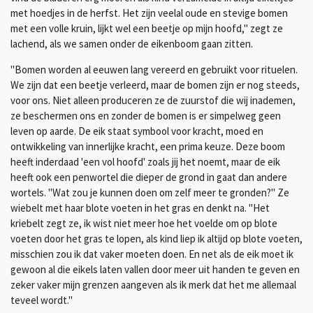
met hoedjes in de herfst. Het zijn veelal oude en stevige bomen
met een volle kruin, lijkt wel een beetje op mijn hoofd," zegt ze
lachend, als we samen onder de eikenboom gaan zitten.
"Bomen worden al eeuwen lang vereerd en gebruikt voor rituelen.
We zijn dat een beetje verleerd, maar de bomen zijn er nog steeds,
voor ons. Niet alleen produceren ze de zuurstof die wij inademen,
ze beschermen ons en zonder de bomen is er simpelweg geen
leven op aarde. De eik staat symbool voor kracht, moed en
ontwikkeling van innerlijke kracht, een prima keuze. Deze boom
heeft inderdaad 'een vol hoofd' zoals jij het noemt, maar de eik
heeft ook een penwortel die dieper de grond in gaat dan andere
wortels. "Wat zou je kunnen doen om zelf meer te gronden?" Ze
wiebelt met haar blote voeten in het gras en denkt na. "Het
kriebelt zegt ze, ik wist niet meer hoe het voelde om op blote
voeten door het gras te lopen, als kind liep ik altijd op blote voeten,
misschien zou ik dat vaker moeten doen. En net als de eik moet ik
gewoon al die eikels laten vallen door meer uit handen te geven en
zeker vaker mijn grenzen aangeven als ik merk dat het me allemaal
teveel wordt."