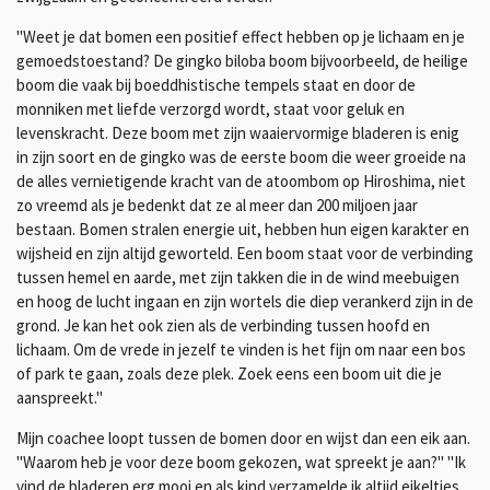
"Weet je dat bomen een positief effect hebben op je lichaam en je
gemoedstoestand? De gingko biloba boom bijvoorbeeld, de heilige
boom die vaak bij boeddhistische tempels staat en door de
monniken met liefde verzorgd wordt, staat voor geluk en
levenskracht. Deze boom met zijn waaiervormige bladeren is enig
in zijn soort en de gingko was de eerste boom die weer groeide na
de alles vernietigende kracht van de atoombom op Hiroshima, niet
zo vreemd als je bedenkt dat ze al meer dan 200 miljoen jaar
bestaan. Bomen stralen energie uit, hebben hun eigen karakter en
wijsheid en zijn altijd geworteld. Een boom staat voor de verbinding
tussen hemel en aarde, met zijn takken die in de wind meebuigen
en hoog de lucht ingaan en zijn wortels die diep verankerd zijn in de
grond. Je kan het ook zien als de verbinding tussen hoofd en
lichaam. Om de vrede in jezelf te vinden is het fijn om naar een bos
of park te gaan, zoals deze plek. Zoek eens een boom uit die je
aanspreekt."
Mijn coachee loopt tussen de bomen door en wijst dan een eik aan.
"Waarom heb je voor deze boom gekozen, wat spreekt je aan?" "Ik
vind de bladeren erg mooi en als kind verzamelde ik altijd eikeltjes