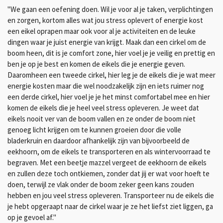
"We gaan een oefening doen. Wil je voor al je taken, verplichtingen
en zorgen, kortom alles wat jou stress oplevert of energie kost
een eikel oprapen maar ook voor al je activiteiten en de leuke
dingen waar je juist energie van krijgt. Maak dan een cirkel om de
boom heen, dit is je comfort zone, hier voel je je veilig en prettig en
ben je op je best en komen de eikels die je energie geven.
Daaromheen een tweede cirkel, hier leg je de eikels die je wat meer
energie kosten maar die wel noodzakelijk zijn en iets ruimer nog
een derde cirkel, hier voel je je het minst comfortabel mee en hier
komen de eikels die je heel veel stress opleveren. Je weet dat
eikels nooit ver van de boom vallen en ze onder de boom niet
genoeg licht krijgen om te kunnen groeien door die volle
bladerkruin en daardoor afhankelijk zijn van bijvoorbeeld de
eekhoorn, om de eikels te transporteren en als wintervoorraad te
begraven. Met een beetje mazzel vergeet de eekhoorn de eikels
en zullen deze toch ontkiemen, zonder dat jij er wat voor hoeft te
doen, terwijl ze vlak onder de boom zeker geen kans zouden
hebben en jou veel stress opleveren. Transporteer nu de eikels die
je hebt opgeraapt naar de cirkel waar je ze het liefst ziet liggen, ga
op je gevoel af."