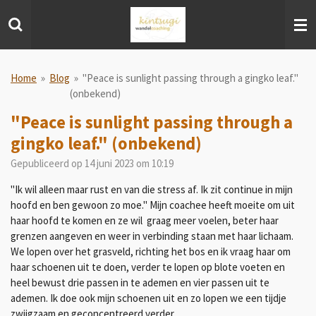
Ga
direct
naar
de
hoofdinhoud
Home
»
Blog
»
"Peace is sunlight passing through a gingko leaf."
(onbekend)
"Peace is sunlight passing through a
gingko leaf." (onbekend)
Gepubliceerd op 14 juni 2023 om 10:19
"Ik wil alleen maar rust en van die stress af. Ik zit continue in mijn
hoofd en ben gewoon zo moe." Mijn coachee heeft moeite om uit
haar hoofd te komen en ze wil graag meer voelen, beter haar
grenzen aangeven en weer in verbinding staan met haar lichaam.
We lopen over het grasveld, richting het bos en ik vraag haar om
haar schoenen uit te doen, verder te lopen op blote voeten en
heel bewust drie passen in te ademen en vier passen uit te
ademen. Ik doe ook mijn schoenen uit en zo lopen we een tijdje
zwijgzaam en geconcentreerd verder.