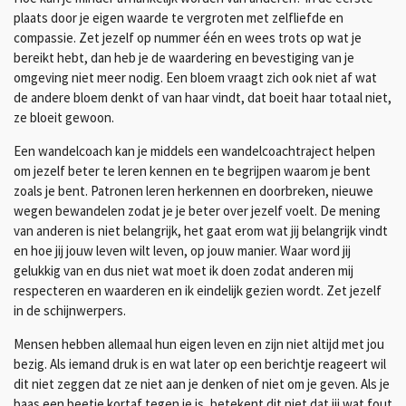
plaats door je eigen waarde te vergroten met zelfliefde en
compassie. Zet jezelf op nummer één en wees trots op wat je
bereikt hebt, dan heb je de waardering en bevestiging van je
omgeving niet meer nodig. Een bloem vraagt zich ook niet af wat
de andere bloem denkt of van haar vindt, dat boeit haar totaal niet,
ze bloeit gewoon.
Een wandelcoach kan je middels een wandelcoachtraject helpen
om jezelf beter te leren kennen en te begrijpen waarom je bent
zoals je bent. Patronen leren herkennen en doorbreken, nieuwe
wegen bewandelen zodat je je beter over jezelf voelt. De mening
van anderen is niet belangrijk, het gaat erom wat jij belangrijk vindt
en hoe jij jouw leven wilt leven, op jouw manier. Waar word jij
gelukkig van en dus niet wat moet ik doen zodat anderen mij
respecteren en waarderen en ik eindelijk gezien wordt. Zet jezelf
in de schijnwerpers.
Mensen hebben allemaal hun eigen leven en zijn niet altijd met jou
bezig. Als iemand druk is en wat later op een berichtje reageert wil
dit niet zeggen dat ze niet aan je denken of niet om je geven. Als je
baas een beetje kortaf tegen je is, betekent dit niet dat jij wat fout