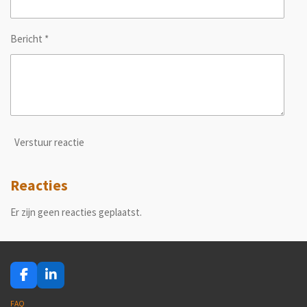
Bericht *
Verstuur reactie
Reacties
Er zijn geen reacties geplaatst.
F
L
a
i
c
n
FAQ