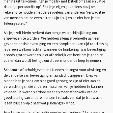
mening uit te komen? Kan je moeilijk met kritiek omgaan en vat je
dat altijd persoonlijk op? Zet je je eigen gevoelens opzij om
rekening te houden met de gevoelens van anderen? Verwacht je
van mensen dat ze even attent zijn als jij en zo niet ben je dan
teleurgesteld?
Als je jezelf hierin herkent dan ben je waarschijnlijk bang om
afgewezen te worden. We hebben allemaal behoefte aan een
gezonde dosis bevestiging en een compliment van tijd tot tijd is bij
iedereen welkom. Echter wanneer de hunkering naar bevestiging
steeds groter wordt en je er afhankelijk van bent om je goed te
voelen dan wordt het tijd om dit eens onder de loep te nemen.
Schaamte of schuldgevoelens kunnen de angst voor afwijzing en
de behoefte aan bevestiging en aandacht triggeren. Diep van
binnen ben je bang om niet goed genoeg te zijn of niet aan de
verwachtingen die anderen misschien van je hebben te kunnen
voldoen. Je wordt hierdoor meer en meer afhankelijk van de
goedkeuring van andere mensen in plaats van dat je trouw aan
jezelf blijft en kijkt naar wat jij belangrijk vindt.
Hoe kan je minder afhankelijk worden van anderen? In de eerste