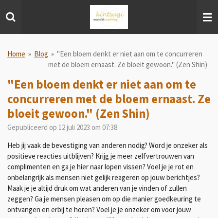
Ga
direct
naar
de
hoofdinhoud
Home
»
Blog
»
"Een bloem denkt er niet aan om te concurreren
met de bloem ernaast. Ze bloeit gewoon." (Zen Shin)
"Een bloem denkt er niet aan om te
concurreren met de bloem ernaast. Ze
bloeit gewoon." (Zen Shin)
Gepubliceerd op 12 juli 2023 om 07:38
Heb jij vaak de bevestiging van anderen nodig? Word je onzeker als
positieve reacties uitblijven? Krijg je meer zelfvertrouwen van
complimenten en ga je hier naar lopen vissen? Voel je je rot en
onbelangrijk als mensen niet gelijk reageren op jouw berichtjes?
Maak je je altijd druk om wat anderen van je vinden of zullen
zeggen? Ga je mensen pleasen om op die manier goedkeuring te
ontvangen en erbij te horen? Voel je je onzeker om voor jouw