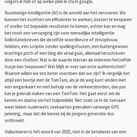
volgers ik heb of op welke plek ik sta in google.
Kustmatige intelligentie (AI) is de wereld aan het veroveren. We
kunnen het inzetten om efficiënter te werken, kosten te besparen
of sneller tot bepaalde resultaten te komen, echter kan en mag
het nooit een vervanging zijn voor menselijke intelligentie.
Sollicitatiebrieven die dezelfde woordkeuze of zinsopbouw
hebben, een scriptie zonder spellingsfouten, een buitengewoon
krachtige pitch of een blog die viraal gaat, allemaal herschreven
door een chatbot. Wat is de waarde hiervan als iedereen hetzelfde
trucje kan toepassen? Wat blijft er over van onze authenticiteit?
Waarom willen we ons beter voordoen dan we zijn? Ik vergelijk het
altijd een beetje met de TomTom, als je de weg kunt vinden met
een wegenkaart en met behulp van de verkeersborden, dan pas
kan je gebruik maken van een TomTom. Het gaat eerst om de
kennis en daarna om het hulpmiddel. Net zoals ze in de zeevaart
weer lekker ouderwets zeekaarten gebruiken vanwege GPS
jamming, maar dat die kennis bij de jongere generatie dus
ontbreekt.
Hallucineren is hét woord van 2025, niet in de betekenis van een