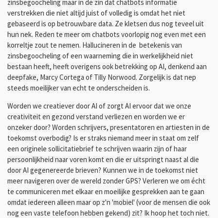
zinsbegoocheling maar in de zin dat chatbots informatie
verstrekken die niet altijd juist of volledig is omdat het niet
gebaseerd is op betrouwbare data. Ze kletsen dus nog teveel uit
hun nek. Reden te meer om chatbots voorlopig nog even met een
korreltje zout te nemen. Hallucineren in de betekenis van
zinsbegoocheling of een waarneming die in werkelijkheid niet
bestaan heeft, heeft overigens ook betrekking op AI, denkend aan
deepfake, Marcy Cortega of Tilly Norwood. Zorgelijk is dat nep
steeds moeilijker van echt te onderscheiden is.
Worden we creatiever door AI of zorgt AI ervoor dat we onze
creativiteit en gezond verstand verliezen en worden we er
onzeker door? Worden schrijvers, presentatoren en artiesten in de
toekomst overbodig? Is er straks niemand meer in staat om zelf
een originele sollicitatiebrief te schrijven waarin zijn of haar
persoonlijkheid naar voren komt en die er uitspringt naast al die
door AI gegenereerde brieven? Kunnen we in de toekomst niet
meer navigeren over de wereld zonder GPS? Verleren we om écht
te communiceren met elkaar en moeilijke gesprekken aan te gaan
omdat iedereen alleen maar op z'n 'mobiel' (voor de mensen die ook
nog een vaste telefoon hebben gekend) zit? Ik hoop het toch niet.