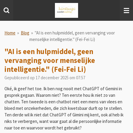
Ga
direct
naar
de
hoofdinhoud
Home
»
Blog
»
"AI is een hulpmiddel, geen vervanging voor
menselijke intelligentie." (Fei-Fei Li)
"AI is een hulpmiddel, geen
vervanging voor menselijke
intelligentie." (Fei-Fei Li)
Gepubliceerd op 17 december 2025 om 07:57
Oké, ik geef het toe. Ik ben nog nooit met ChatGPT of Gemini in
gesprek gegaan. Waarom niet? Ten eerste hou ik niet zo van
chatten. Ten tweede is een chatbot niet een mens van vlees en
bloed met onzekerheden, die zich kwetsbaar durft op te stellen.
Ten derde wil ik niet dat ChatGPT of Gimini mij kent, ook al heb ik
niks te verbergen, want waar gaat al die persoonlijke informatie
naar toe en waarvoor wordt het gebruikt?