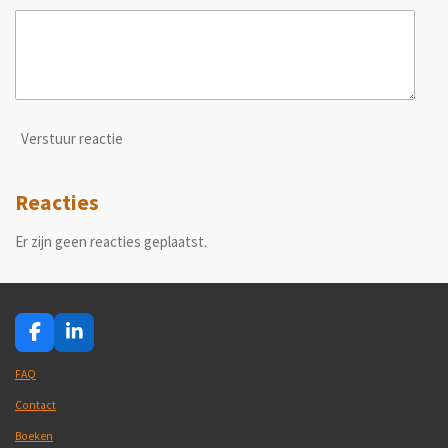
Verstuur reactie
Reacties
Er zijn geen reacties geplaatst.
F
L
a
i
c
n
FAQ
e
k
Contact
b
e
o
d
Boeken
o
I