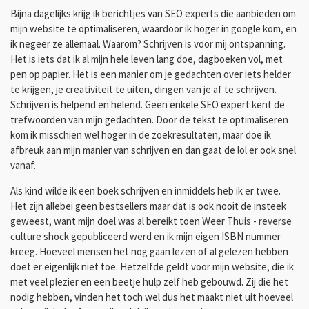
Bijna dagelijks krijg ik berichtjes van SEO experts die aanbieden om
mijn website te optimaliseren, waardoor ik hoger in google kom, en
ik negeer ze allemaal. Waarom? Schrijven is voor mij ontspanning.
Het is iets dat ik al mijn hele leven lang doe, dagboeken vol, met
pen op papier. Het is een manier om je gedachten over iets helder
te krijgen, je creativiteit te uiten, dingen van je af te schrijven.
Schrijven is helpend en helend. Geen enkele SEO expert kent de
trefwoorden van mijn gedachten. Door de tekst te optimaliseren
kom ik misschien wel hoger in de zoekresultaten, maar doe ik
afbreuk aan mijn manier van schrijven en dan gaat de lol er ook snel
vanaf.
Als kind wilde ik een boek schrijven en inmiddels heb ik er twee.
Het zijn allebei geen bestsellers maar dat is ook nooit de insteek
geweest, want mijn doel was al bereikt toen Weer Thuis - reverse
culture shock gepubliceerd werd en ik mijn eigen ISBN nummer
kreeg. Hoeveel mensen het nog gaan lezen of al gelezen hebben
doet er eigenlijk niet toe. Hetzelfde geldt voor mijn website, die ik
met veel plezier en een beetje hulp zelf heb gebouwd. Zij die het
nodig hebben, vinden het toch wel dus het maakt niet uit hoeveel