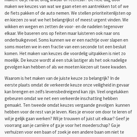
maken we keuzes van wat we gaan eten en aantrekken tot of we
de fiets pakken of de auto nemen. We stellen prioriteitenlijsten op
en kiezen zo wat we het belangrijkst of meest urgent vinden. We
wikken en wegen en zetten de voor- en de nadelen tegenover
elkaar. We baseren ons op feiten maar luisteren ook naar ons
onderbuikgevoel. Soms kunnen we er een nachtje over slapen en
soms moeten we in een fractie van een seconde tot een besluit
komen. Het maken van keuzes die voordelig uitpakken is niet zo
moeilijk. De keuze wordt al een stuk lastiger als het ook nadelige
gevolgen kan hebben of als we moeten kiezen uit twee kwaden.
Waarom is het maken van de juiste keuze zo belangrijk? In de
eerste plaats omdat de verkeerde keuze onze veiligheid in gevaar
kan brengen en zelfs levensbedreigend kan zijn. Veel ongelukken
gebeuren omdat we net een verkeerde inschatting hebben
gemaakt. Ten tweede omdat keuzes vergaande gevolgen kunnen
hebben voor de rest van je leven. Kies je ervoor om door te leren of
wil je gelijk gaan werken? Wil je trouwen of juist uit elkaar? Geef je
voorrang aan je carrière of ga je voor het moederschap? Ga je
verhuizen voor een baan of zoek je een andere baan om niet te