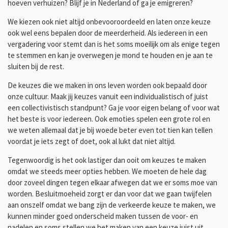
hoeven verhuizen? Blijf je in Nederland of ga je emigreren?
We kiezen ook niet altijd onbevooroordeeld en laten onze keuze
ook wel eens bepalen door de meerderheid. Als iedereen in een
vergadering voor stemt dan is het soms moeilijk om als enige tegen
te stemmen en kan je overwegen je mond te houden en je aan te
sluiten bij de rest.
De keuzes die we maken in ons leven worden ook bepaald door
onze cultuur. Maak jij keuzes vanuit een individualistisch of juist
een collectivistisch standpunt? Ga je voor eigen belang of voor wat
het beste is voor iedereen. Ook emoties spelen een grote rol en
we weten allemaal dat je bij woede beter even tot tien kan tellen
voordat je iets zegt of doet, ook al lukt dat niet altijd.
Tegenwoordig is het ook lastiger dan ooit om keuzes te maken
omdat we steeds meer opties hebben. We moeten de hele dag
door zoveel dingen tegen elkaar afwegen dat we er soms moe van
worden. Besluitmoeheid zorgt er dan voor dat we gaan twijfelen
aan onszelf omdat we bang zijn de verkeerde keuze te maken, we
kunnen minder goed onderscheid maken tussen de voor- en
nadelen en soms stellen we het maken van een keuze juist uit