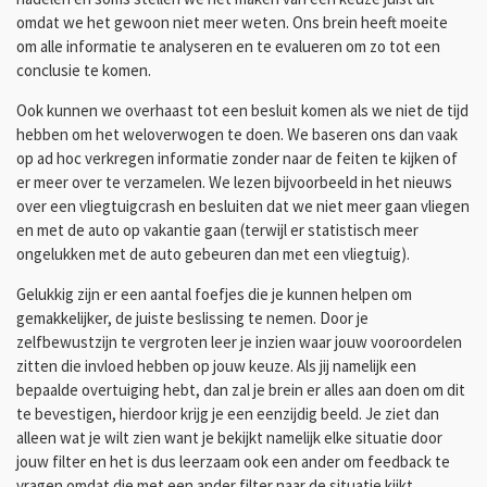
omdat we het gewoon niet meer weten. Ons brein heeft moeite
om alle informatie te analyseren en te evalueren om zo tot een
conclusie te komen.
Ook kunnen we overhaast tot een besluit komen als we niet de tijd
hebben om het weloverwogen te doen. We baseren ons dan vaak
op ad hoc verkregen informatie zonder naar de feiten te kijken of
er meer over te verzamelen. We lezen bijvoorbeeld in het nieuws
over een vliegtuigcrash en besluiten dat we niet meer gaan vliegen
en met de auto op vakantie gaan (terwijl er statistisch meer
ongelukken met de auto gebeuren dan met een vliegtuig).
Gelukkig zijn er een aantal foefjes die je kunnen helpen om
gemakkelijker, de juiste beslissing te nemen. Door je
zelfbewustzijn te vergroten leer je inzien waar jouw vooroordelen
zitten die invloed hebben op jouw keuze. Als jij namelijk een
bepaalde overtuiging hebt, dan zal je brein er alles aan doen om dit
te bevestigen, hierdoor krijg je een eenzijdig beeld. Je ziet dan
alleen wat je wilt zien want je bekijkt namelijk elke situatie door
jouw filter en het is dus leerzaam ook een ander om feedback te
vragen omdat die met een ander filter naar de situatie kijkt.