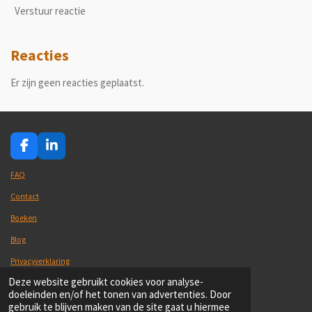
Verstuur reactie
Reacties
Er zijn geen reacties geplaatst.
F
L
a
i
c
n
FAQ
e
k
Contact
b
e
o
d
Boeken
o
I
k
n
Blog
Privacyverklaring
© 2021-2026 Kintsugiwandelcoaching
Deze website gebruikt cookies voor analyse-
Powered by
JouwWeb
doeleinden en/of het tonen van advertenties. Door
gebruik te blijven maken van de site gaat u hiermee