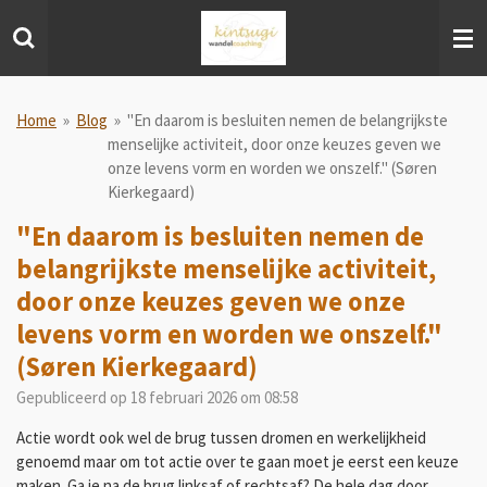
Ga
direct
naar
de
hoofdinhoud
Home
»
Blog
»
"En daarom is besluiten nemen de belangrijkste
menselijke activiteit, door onze keuzes geven we
onze levens vorm en worden we onszelf." (Søren
Kierkegaard)
"En daarom is besluiten nemen de
belangrijkste menselijke activiteit,
door onze keuzes geven we onze
levens vorm en worden we onszelf."
(Søren Kierkegaard)
Gepubliceerd op 18 februari 2026 om 08:58
Actie wordt ook wel de brug tussen dromen en werkelijkheid
genoemd maar om tot actie over te gaan moet je eerst een keuze
maken. Ga je na de brug linksaf of rechtsaf? De hele dag door