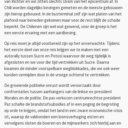
van Richter en we zitten slechts 16 km van het epicentrum af. In
Chili worden dagelijks bevingen gemeten en de meeste gebouwen
zijn hierop gebouwd. In de busterminal zelf zijn wat platen van het
plafond naar beneden gekomen maar voor de rest blijft de schade
beperkt. De Chilenen zijn wel wat gewend, voor de groep is het
een eerste ervaring met een aardbeving.
Op reis moet je altijd voorbereid zijn op het onverwachte. Tijdens
het eerste deel van onze reis krijgen we te maken met een
autorally tussen Sucre en Potosí waarvoor de weg tijdelijk is
afgesloten en we voor die tijd vertrekken uit Sucre. Daarna
kwamen de minder voorspelbare wegblokkades, die we ook weer
konden vermijden door in de vroege ochtend te vertrekken.
De groeiende politieke onrust wordt veroorzaakt door
confrontaties tussen aanhangers van de linkse ex-president
Morales en de politie. De pas verkozen centrumrechtse president
Paz schafte de brandstofsubsidies af in een poging de begroting
op orde te krijgen, omdat het land in een zware economische crisis
zit, waarop de vakbonden een loonsverhoging eisten en
vervolgens sloten de boeren en de mijnwerkers zich hierbij aan en