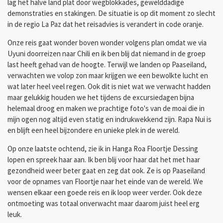
lag het halve land plat door wegblokkades, gewelddadige
demonstraties en stakingen. De situatie is op dit moment zo slecht
in de regio La Paz dat het reisadvies is verandert in code oranje.
Onze reis gaat wonder boven wonder volgens plan omdat we via
Uyuni doorreizen naar Chili en ik ben blij dat niemand in de groep
last heeft gehad van de hoogte. Terwijl we landen op Paaseiland,
verwachten we volop zon maar krijgen we een bewolkte lucht en
wat later heel veel regen. Ook dit is niet wat we verwacht hadden
maar gelukkig houden we het tijdens de excursiedagen bijna
helemaal droog en maken we prachtige foto's van de moai die in
mijn ogen nog altijd even statig en indrukwekkend zijn. Rapa Nui is
en blijft een heel bijzondere en unieke plek in de wereld.
Op onze laatste ochtend, zie ik in Hanga Roa Floortje Dessing
lopen en spreek haar aan. Ik ben blij voor haar dat het met haar
gezondheid weer beter gaat en zeg dat ook. Ze is op Paaseiland
voor de opnames van Floortje naar het einde van de wereld. We
wensen elkaar een goede reis en ik loop weer verder. Ook deze
ontmoeting was totaal onverwacht maar daarom juist heel erg
leuk.