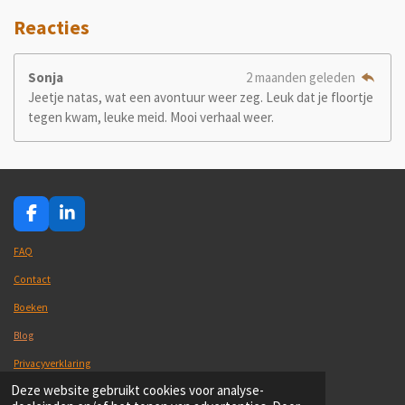
Reacties
Sonja
2 maanden geleden
Jeetje natas, wat een avontuur weer zeg. Leuk dat je floortje
tegen kwam, leuke meid. Mooi verhaal weer.
F
L
a
i
c
n
FAQ
e
k
Contact
b
e
o
d
Boeken
o
I
k
n
Blog
Privacyverklaring
© 2021-2026 Kintsugiwandelcoaching
Deze website gebruikt cookies voor analyse-
Powered by
JouwWeb