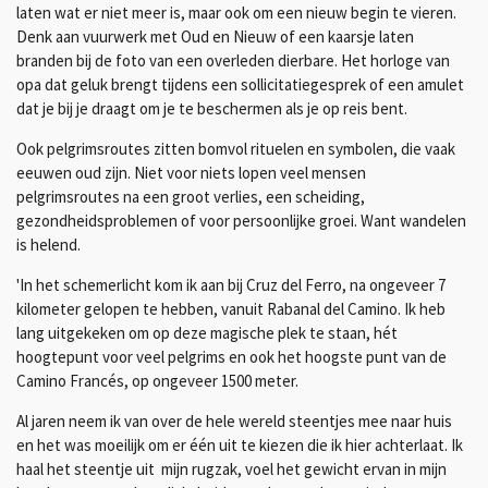
laten wat er niet meer is, maar ook om een nieuw begin te vieren.
Denk aan vuurwerk met Oud en Nieuw of een kaarsje laten
branden bij de foto van een overleden dierbare. Het horloge van
opa dat geluk brengt tijdens een sollicitatiegesprek of een amulet
dat je bij je draagt om je te beschermen als je op reis bent.
Ook pelgrimsroutes zitten bomvol rituelen en symbolen, die vaak
eeuwen oud zijn. Niet voor niets lopen veel mensen
pelgrimsroutes na een groot verlies, een scheiding,
gezondheidsproblemen of voor persoonlijke groei. Want wandelen
is helend.
'In het schemerlicht kom ik aan bij Cruz del Ferro, na ongeveer 7
kilometer gelopen te hebben, vanuit Rabanal del Camino. Ik heb
lang uitgekeken om op deze magische plek te staan, hét
hoogtepunt voor veel pelgrims en ook het hoogste punt van de
Camino Francés, op ongeveer 1500 meter.
Al jaren neem ik van over de hele wereld steentjes mee naar huis
en het was moeilijk om er één uit te kiezen die ik hier achterlaat. Ik
haal het steentje uit mijn rugzak, voel het gewicht ervan in mijn