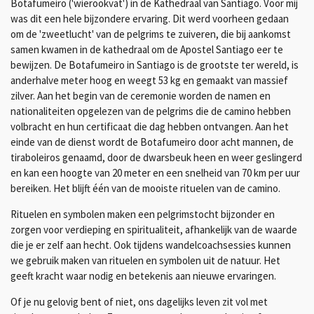
Botafumeiro ('wierookvat') in de Kathedraal van Santiago. Voor mij
was dit een hele bijzondere ervaring. Dit werd voorheen gedaan
om de 'zweetlucht' van de pelgrims te zuiveren, die bij aankomst
samen kwamen in de kathedraal om de Apostel Santiago eer te
bewijzen. De Botafumeiro in Santiago is de grootste ter wereld, is
anderhalve meter hoog en weegt 53 kg en gemaakt van massief
zilver. Aan het begin van de ceremonie worden de namen en
nationaliteiten opgelezen van de pelgrims die de camino hebben
volbracht en hun certificaat die dag hebben ontvangen. Aan het
einde van de dienst wordt de Botafumeiro door acht mannen, de
tiraboleiros genaamd, door de dwarsbeuk heen en weer geslingerd
en kan een hoogte van 20 meter en een snelheid van 70 km per uur
bereiken. Het blijft één van de mooiste rituelen van de camino.
Rituelen en symbolen maken een pelgrimstocht bijzonder en
zorgen voor verdieping en spiritualiteit, afhankelijk van de waarde
die je er zelf aan hecht. Ook tijdens wandelcoachsessies kunnen
we gebruik maken van rituelen en symbolen uit de natuur. Het
geeft kracht waar nodig en betekenis aan nieuwe ervaringen.
Of je nu gelovig bent of niet, ons dagelijks leven zit vol met