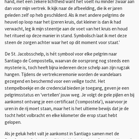
hand, met een zekere lichtheid want het voelt nu minder zwaar aan
dan voor mijn vertrek. Ik kijk naar de afbeelding, die ik er jaren
geleden zelf op heb geschilderd. Als ik met andere pelgrims de
heuvel op loop naar het ijzeren kruis, dat kleiner is dan ik had
verwacht, leg ik mijn steentje aan de voet van het kruis en houd
het ritueel op deze manier in stand. Symbolisch laat ik met deze
steen de zorgen achter waar het op dit moment voor staat.'
De St. Jacobsschelp, is hét symbool voor elke pelgrim naar
Santiago de Compostella, waarvan de oorsprong nog steeds een
mysterie is, toch heeft bijna iedereen deze schelp aan zijn rugzak
hangen. Tijdens de vertrekceremonie worden de wandelaars
gezegend en beschermd voor een veilige tocht. Het
stempelboekje en de credencial bieden je toegang, geven je een
pelgrimsstatus en 'vertellen' jouw weg. Je volgt de gele pijlen en bij
aankomst ontvang je een certificaat ('compostela'), waarvoor je
uren in de rij moet staan, maar het is het ultieme bewijs dat je de
tocht hebt volbracht en elke kilometer die erop staat hebt
gelopen.
Als je geluk hebt valt je aankomst in Santiago samen met de