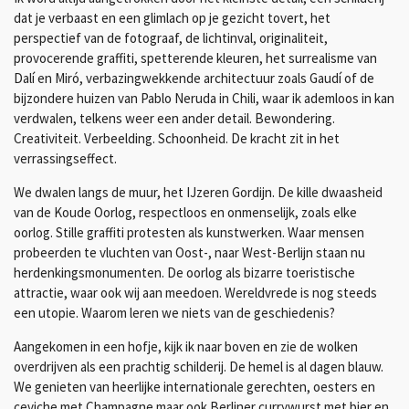
dat je verbaast en een glimlach op je gezicht tovert, het
perspectief van de fotograaf, de lichtinval, originaliteit,
provocerende graffiti, spetterende kleuren, het surrealisme van
Dalí en Miró, verbazingwekkende architectuur zoals Gaudí of de
bijzondere huizen van Pablo Neruda in Chili, waar ik ademloos in kan
verdwalen, telkens weer een ander detail. Bewondering.
Creativiteit. Verbeelding. Schoonheid. De kracht zit in het
verrassingseffect.
We dwalen langs de muur, het IJzeren Gordijn. De kille dwaasheid
van de Koude Oorlog, respectloos en onmenselijk, zoals elke
oorlog. Stille graffiti protesten als kunstwerken. Waar mensen
probeerden te vluchten van Oost-, naar West-Berlijn staan nu
herdenkingsmonumenten. De oorlog als bizarre toeristische
attractie, waar ook wij aan meedoen. Wereldvrede is nog steeds
een utopie. Waarom leren we niets van de geschiedenis?
Aangekomen in een hofje, kijk ik naar boven en zie de wolken
overdrijven als een prachtig schilderij. De hemel is al dagen blauw.
We genieten van heerlijke internationale gerechten, oesters en
ceviche met Champagne maar ook Berliner currywurst met bier en