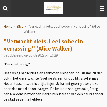
Ga
direct
naar
de
hoofdinhoud
Home
»
Blog
»
"Verwacht niets. Leef sober in verrassing." (Alice
Walker)
"Verwacht niets. Leef sober in
verrassing." (Alice Walker)
Gepubliceerd op 20 juli 2022 om 10:29
"Berlijn of Praag?"
Deze vraag had ik niet zien aankomen en het enthousiasme zit dan
ook in het onverwachte. Voel me als een kind zo blij, alsof ik mag
kiezen tussen twee heerlijke ijsjes. Je kan mij geen groter plezier
doen dan met dit soort vragen. De keuze is snel gemaakt, Praag
heb ik al eens bezocht en Berlijn ken ik alleen van een beurs zonder
de stad gezien te hebben.