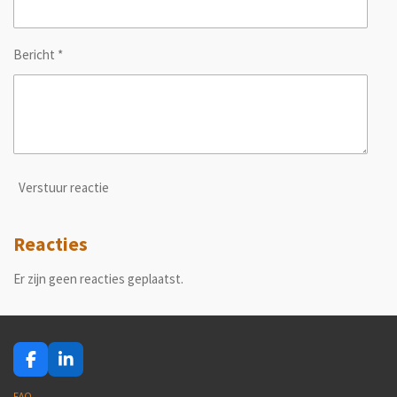
Bericht *
Verstuur reactie
Reacties
Er zijn geen reacties geplaatst.
F
L
a
i
FAQ