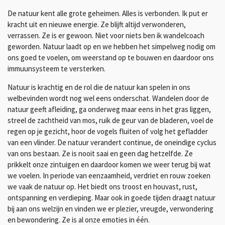
De natuur kent alle grote geheimen. Alles is verbonden. Ik put er
kracht uit en nieuwe energie. Ze blijft altijd verwonderen,
verrassen. Ze is er gewoon. Niet voor niets ben ik wandelcoach
geworden. Natuur laadt op en we hebben het simpelweg nodig om
ons goed te voelen, om weerstand op te bouwen en daardoor ons
immuunsysteem te versterken.
Natuur is krachtig en de rol die de natuur kan spelen in ons
welbevinden wordt nog wel eens onderschat.
Wandelen door de
natuur geeft afleiding, ga onderweg maar eens in het gras liggen,
streel de zachtheid van mos, ruik de geur van de bladeren, voel de
regen op je gezicht, hoor de vogels fluiten of volg het gefladder
van een vlinder. De natuur verandert continue, de oneindige cyclus
van ons bestaan. Ze is nooit saai en geen dag hetzelfde. Ze
prikkelt onze zintuigen en daardoor komen we weer terug bij wat
we voelen. In periode van eenzaamheid, verdriet en rouw zoeken
we vaak de natuur op. Het biedt ons troost en houvast, rust,
ontspanning en verdieping. Maar ook in goede tijden draagt natuur
bij aan ons welzijn en vinden we er plezier, vreugde, verwondering
en bewondering. Ze is al onze emoties in één.