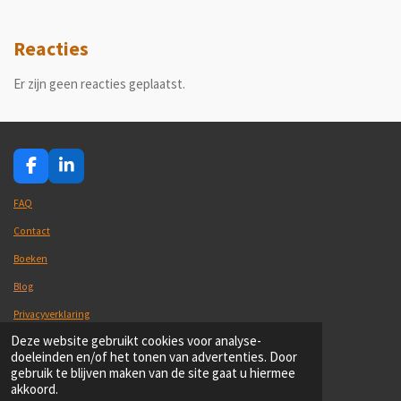
Reacties
Er zijn geen reacties geplaatst.
F
L
a
i
c
n
FAQ
e
k
Contact
b
e
o
d
Boeken
o
I
k
n
Blog
Privacyverklaring
© 2021-2026 Kintsugiwandelcoaching
Deze website gebruikt cookies voor analyse-
Powered by
JouwWeb
doeleinden en/of het tonen van advertenties. Door
gebruik te blijven maken van de site gaat u hiermee
akkoord.