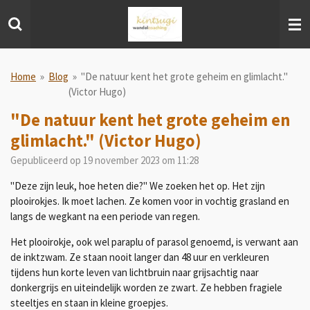
Ga
direct
naar
de
hoofdinhoud
Home
»
Blog
»
"De natuur kent het grote geheim en glimlacht."
(Victor Hugo)
"De natuur kent het grote geheim en
glimlacht." (Victor Hugo)
Gepubliceerd op 19 november 2023 om 11:28
"Deze zijn leuk, hoe heten die?" We zoeken het op. Het zijn
plooirokjes. Ik moet lachen. Ze komen voor in vochtig grasland en
langs de wegkant na een periode van regen.
Het
plooirokje, ook wel paraplu of parasol genoemd, is verwant aan
de inktzwam. Ze staan nooit langer dan 48 uur en verkleuren
tijdens hun korte leven van lichtbruin naar grijsachtig naar
donkergrijs en uiteindelijk worden ze zwart. Ze hebben fragiele
steeltjes en staan in kleine groepjes.