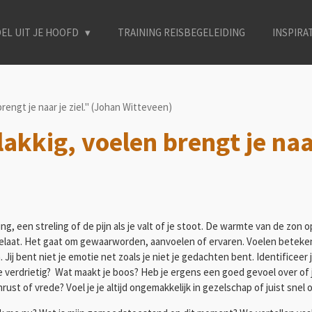
EL UIT JE HOOFD
TRAINING REISBEGELEIDING
INSPIRA
rengt je naar je ziel." (Johan Witteveen)
akkig, voelen brengt je naar
ng, een streling of de pijn als je valt of je stoot. De warmte van de zon o
 toelaat. Het gaat om gewaarworden, aanvoelen of ervaren. Voelen betek
j bent niet je emotie net zoals je niet je gedachten bent. Identificeer je
e verdrietig? Wat maakt je boos? Heb je ergens een goed gevoel over of j
rust of vrede? Voel je je altijd ongemakkelijk in gezelschap of juist snel