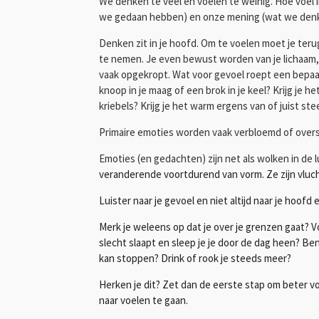
We
denken te veel en voelen te weinig. Hoe voel
we gedaan hebben) en onze mening (wat we denke
Denken zit in je hoofd. Om te voelen moet je teru
te nemen. Je even bewust worden van je lichaam, d
vaak opgekropt. Wat voor gevoel roept een bepaalde
knoop in je maag of een brok in je keel? Krijg je
kriebels? Krijg je het warm ergens van of juist s
Primaire emoties worden vaak verbloemd of over
Emoties (en gedachten) zijn net als wolken in de 
veranderende voortdurend van vorm. Ze zijn vlucht
Luister naar je gevoel en niet altijd naar je hoofd
Merk je weleens op dat je over je grenzen gaat? Voel
slecht slaapt en sleep je je door de dag heen? Ben 
kan stoppen? Drink of rook je steeds meer?
Herken je dit? Zet dan de eerste stap om beter vo
naar voelen te gaan.