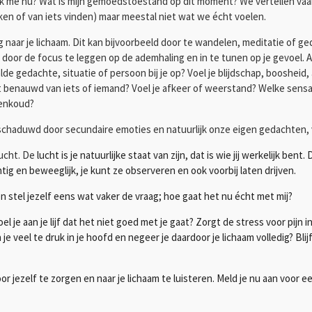
 ik me nu? Wat is mijn gemoedstoestand op dit moment? We vertellen vaa
n of van iets vinden) maar meestal niet wat we écht voelen.
g naar je lichaam. Dit kan bijvoorbeeld door te wandelen, meditatie of 
oor de focus te leggen op de ademhaling en in te tunen op je gevoel. Ade
 gedachte, situatie of persoon bij je op? Voel je blijdschap, boosheid, a
 het benauwd van iets of iemand? Voel je afkeer of weerstand? Welke sens
teenkoud?
schaduwd door secundaire emoties en natuurlijk onze eigen gedachten,
lucht. De
lucht is je natuurlijke staat van zijn, dat is wie jij werkelijk be
ig en beweeglijk, je kunt ze observeren en ook voorbij laten drijven.
 en stel jezelf eens wat vaker de vraag; hoe gaat het nu écht met mij?
 je aan je lijf dat het niet goed met je gaat? Zorgt de stress voor pijn in
je veel te druk in je hoofd en negeer je daardoor je lichaam volledig? Bli
or jezelf te zorgen en naar je lichaam te luisteren. Meld je nu aan voor 