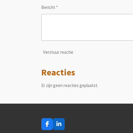
Bericht *
Verstuur reactie
Reacties
Er zijn geen reacties geplaatst.
F
L
a
i