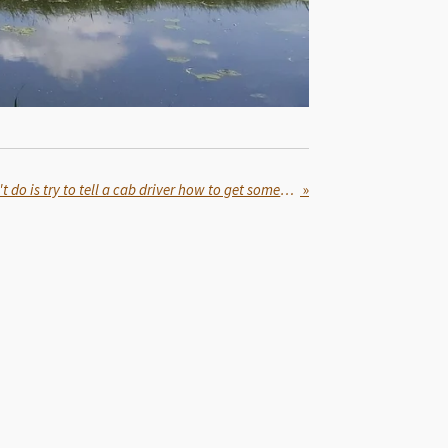
"The one thing you shouldn't do is try to tell a cab driver how to get somewhere." (Jimmy Fallon)
»