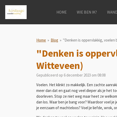
Ga
direct
HOME
WIE BEN IK?
WAND
naar
de
hoofdinhoud
Home
»
Blog
»
"Denken is oppervlakkig, voelen b
"Denken is oppervl
Witteveen)
Gepubliceerd op 6 december 2023 om 08:08
Voelen. Het klinkt zo makkelijk. Een zachte aanraki
meer dan dat en gaat nog veel dieper als je het
doorleven. Stop ze niet weg maar heet ze welkom. Ji
dan los. Waar ben je bang voor? Waardoor voel je j
je eenzaam of machteloos? Voel je liefde, wrok, on