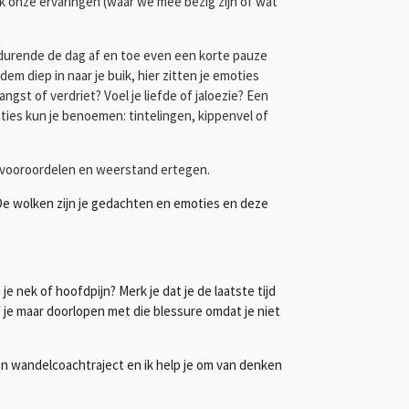
k onze ervaringen (waar we mee bezig zijn of wat
gedurende de dag af en toe even een korte pauze
m diep in naar je buik, hier zitten je emoties
ngst of verdriet? Voel je liefde of jaloezie? Een
aties kun je benoemen: tintelingen, kippenvel of
 vooroordelen en weerstand ertegen.
nt. De wolken zijn je gedachten en emoties en deze
 je nek of hoofdpijn? Merk je dat je de laatste tijd
jf je maar doorlopen met die blessure omdat je niet
een wandelcoachtraject en ik help je om van denken