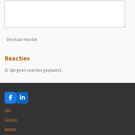
Verstuur reactie
Reacties
Er zijn geen reacties geplaatst.
F
L
a
i
c
n
FAQ
e
k
Contact
b
e
o
d
Boeken
o
I