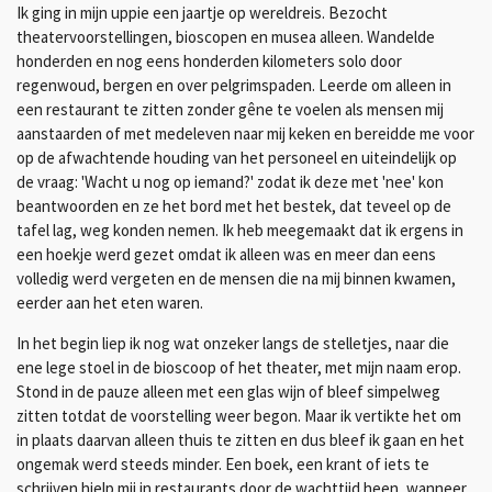
Ik ging in mijn uppie een jaartje op wereldreis. Bezocht
theatervoorstellingen, bioscopen en musea alleen. Wandelde
honderden en nog eens honderden kilometers solo door
regenwoud, bergen en over pelgrimspaden. Leerde om alleen in
een restaurant te zitten zonder gêne te voelen als mensen mij
aanstaarden of met medeleven naar mij keken en bereidde me voor
op de afwachtende houding van het personeel en uiteindelijk op
de vraag: 'Wacht u nog op iemand?' zodat ik deze met 'nee' kon
beantwoorden en ze het bord met het bestek, dat teveel op de
tafel lag, weg konden nemen. Ik heb meegemaakt dat ik ergens in
een hoekje werd gezet omdat ik alleen was en meer dan eens
volledig werd vergeten en de mensen die na mij binnen kwamen,
eerder aan het eten waren.
In het begin liep ik nog wat onzeker langs de stelletjes, naar die
ene lege stoel in de bioscoop of het theater, met mijn naam erop.
Stond in de pauze alleen met een glas wijn of bleef simpelweg
zitten totdat de voorstelling weer begon. Maar ik vertikte het om
in plaats daarvan alleen thuis te zitten en dus bleef ik gaan en het
ongemak werd steeds minder. Een boek, een krant of iets te
schrijven hielp mij in restaurants door de wachttijd heen, wanneer