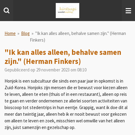
Ga
direct
naar
de
hoofdinhoud
Home
»
Blog
»
"Ik kan alles alleen, behalve samen zijn." (Herman
Finkers)
"Ik kan alles alleen, behalve samen
zijn." (Herman Finkers)
Gepubliceerd op 29 november 2023 om 08:10
Honjok is een subcultuur die sinds een paar jaar in opkomst is in
Zuid-Korea. Honjoks zijn mensen die er bewust voor kiezen alleen
te leven, alleen te eten (thuis of in een restaurant), alleen op reis
te gaan en verder ondernemen ze allerlei soorten activiteiten van
bioscoop tot stedentrips in hun eentje. Grappig, want ik doe dit al
meer dan twintig jaar, alleen heb ik er nooit bewust voor gekozen
om alleen te leven en zoek, misschien wel omwille van het alleen
zijn, juist samenzijn en gezelschap op.