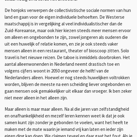
De honjoks verwerpen de collectivistische sociale normen van hun
land en gaan voor de eigen individuele behoeften. De Westerse
maatschappij is in vergelijking al veel individualistischer dan de
Zuid-Koreaanse, maar ook hier kiezen steeds meer mensen ervoor
om alleen en ongebonden te zijn, zowel jongeren als ouderen die
uit een huwelijk of relatie komen, en zie je ook steeds vaker
mensen alleen in een restaurant, theater of bioscoop zitten. Solo
travel is het nieuwe reizen. De taboe is inmiddels doorbroken. Het
aantal alleenwonenden in Nederland neemt drastisch toe en
volgens cijfers woont in 2050 ongeveer de helft! van de
Nederlanders alleen. Hoewel er nog steeds huwelijken voltrokken
worden, blijven de meeste na een scheiding liever ongebonden en
gaan mensen ook gemakkelijker uit elkaar dan vroeger. Ik ben zeker
niet meer alleen in het alleen zijn.
Maar alleen is maar maar alleen. Na al die jaren van zelfstandigheid
en onafhankelijkheid en mezelf leren kennen weet ik dat je ook
samen kunt zijn zonder je gebonden te voelen, want het heeft te
maken met de mate waarin je iemand vrij kan laten en ieder zijn
eigen ding kan doen. We claimen teveel en daar gaat het fout. Als je