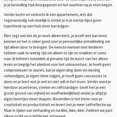
je je bestelling had doorgegeven en het wachten op je eten begon.
Verder kocht en verkocht ik een appartement, iets dat
tegenwoordig ook moeilijk is omdat je in je eentje bijna geen
hypotheek op een huis meer kan krijgen.
Men zegt wel dat als je nooit alleen bent, je jezelf niet kan leren
kennen en het is zeker goed voor je persoonlijke ontwikkeling om
tijd alleen door te brengen. De meeste mensen met kinderen
hebben vaak te weinig tijd om alleen te zijn en snakken er soms
naar. Ik beheers inmiddels al geruime tijd de kunst van het alleen
leven en begrijp het pleidooi voor het soloavontuur. Je hoeft geen
compromissen te sluiten, kan je eigen ding doen en mening
verkondigen, je eigen ritme volgen, je hoeft geen concessies te
doen en je leert wat je wel en niet wilt in het leven. Verder word je
hierdoor assertiever, sterker en zelfstandiger. Geeft het je een
groter gevoel van vrijheid en onafhankelijkheid omdat je altijd je
eigen boontjes moet doppen. Bovendien is het beter voor je
creativiteit en productiviteit en levert het je meer zelfreflectie op.
Maar in tijden van verharding en na ikke, ikke, ikke...hebben we juist
elkaar nodig en is liefde het antwoord.