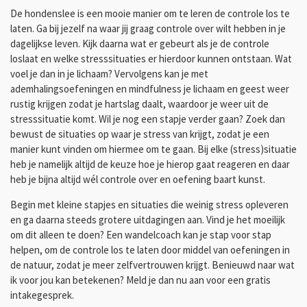
De hondenslee is een mooie manier om te leren de controle los te
laten. Ga bij jezelf na waar jij graag controle over wilt hebben in je
dagelijkse leven. Kijk daarna wat er gebeurt als je de controle
loslaat en welke stresssituaties er hierdoor kunnen ontstaan. Wat
voel je dan in je lichaam? Vervolgens kan je met
ademhalingsoefeningen en mindfulness je lichaam en geest weer
rustig krijgen zodat je hartslag daalt, waardoor je weer uit de
stresssituatie komt. Wil je nog een stapje verder gaan? Zoek dan
bewust de situaties op waar je stress van krijgt, zodat je een
manier kunt vinden om hiermee om te gaan. Bij elke (stress)situatie
heb je namelijk altijd de keuze hoe je hierop gaat reageren en daar
heb je bijna altijd wél controle over en oefening baart kunst.
Begin met kleine stapjes en situaties die weinig stress opleveren
en ga daarna steeds grotere uitdagingen aan. Vind je het moeilijk
om dit alleen te doen? Een wandelcoach kan je stap voor stap
helpen, om de controle los te laten door middel van oefeningen in
de natuur, zodat je meer zelfvertrouwen krijgt. Benieuwd naar wat
ik voor jou kan betekenen? Meld je dan nu aan voor een gratis
intakegesprek.