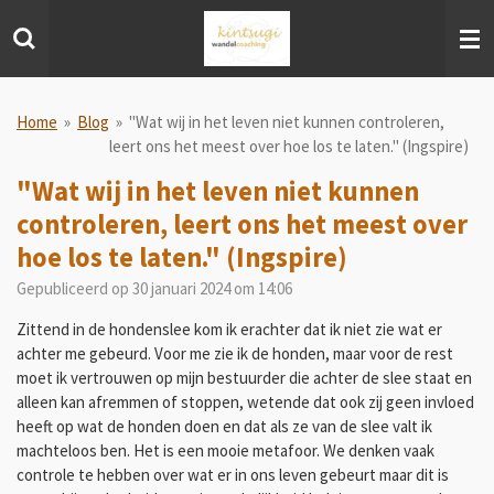
Ga
direct
naar
de
hoofdinhoud
Home
»
Blog
»
"Wat wij in het leven niet kunnen controleren,
leert ons het meest over hoe los te laten." (Ingspire)
"Wat wij in het leven niet kunnen
controleren, leert ons het meest over
hoe los te laten." (Ingspire)
Gepubliceerd op 30 januari 2024 om 14:06
Zittend in de hondenslee kom ik erachter dat ik niet zie wat er
achter me gebeurd. Voor me zie ik de honden, maar voor de rest
moet ik vertrouwen op mijn bestuurder die achter de slee staat en
alleen kan afremmen of stoppen, wetende dat ook zij geen invloed
heeft op wat de honden doen en dat als ze van de slee valt ik
machteloos ben. Het is een mooie metafoor. We denken vaak
controle te hebben over wat er in ons leven gebeurt maar dit is