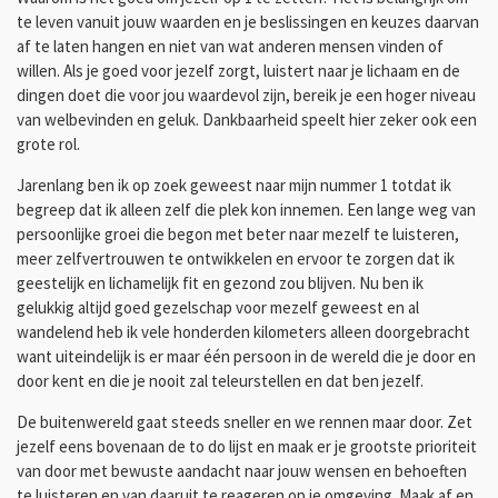
te leven vanuit jouw waarden en je beslissingen en keuzes daarvan
af te laten hangen en niet van wat anderen mensen vinden of
willen. Als je goed voor jezelf zorgt, luistert naar je lichaam en de
dingen doet die voor jou waardevol zijn, bereik je een hoger niveau
van welbevinden en geluk. Dankbaarheid speelt hier zeker ook een
grote rol.
Jarenlang ben ik op zoek geweest naar mijn nummer 1 totdat ik
begreep dat ik alleen zelf die plek kon innemen. Een lange weg van
persoonlijke groei die begon met beter naar mezelf te luisteren,
meer zelfvertrouwen te ontwikkelen en ervoor te zorgen dat ik
geestelijk en lichamelijk fit en gezond zou blijven. Nu ben ik
gelukkig altijd goed gezelschap voor mezelf geweest en al
wandelend heb ik vele honderden kilometers alleen doorgebracht
want uiteindelijk is er maar één persoon in de wereld die je door en
door kent en die je nooit zal teleurstellen en dat ben jezelf.
De buitenwereld gaat steeds sneller en we rennen maar door. Zet
jezelf eens bovenaan de to do lijst en maak er je grootste prioriteit
van door met bewuste aandacht naar jouw wensen en behoeften
te luisteren en van daaruit te reageren op je omgeving. Maak af en