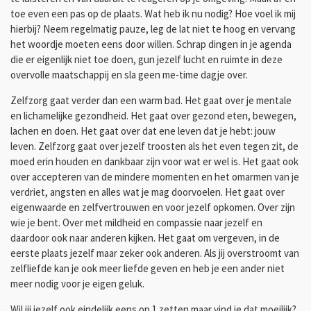
toe even een pas op de plaats. Wat heb ik nu nodig? Hoe voel ik mij
hierbij? Neem regelmatig pauze, leg de lat niet te hoog en vervang
het woordje moeten eens door willen. Schrap dingen in je agenda
die er eigenlijk niet toe doen, gun jezelf lucht en ruimte in deze
overvolle maatschappij en sla geen me-time dagje over.
Zelfzorg gaat verder dan een warm bad. Het gaat over je mentale
en lichamelijke gezondheid. Het gaat over gezond eten, bewegen,
lachen en doen. Het gaat over dat ene leven dat je hebt: jouw
leven. Zelfzorg gaat over jezelf troosten als het even tegen zit, de
moed erin houden en dankbaar zijn voor wat er wel is. Het gaat ook
over accepteren van de mindere momenten en het omarmen van je
verdriet, angsten en alles wat je mag doorvoelen. Het gaat over
eigenwaarde en zelfvertrouwen en voor jezelf opkomen. Over zijn
wie je bent. Over met mildheid en compassie naar jezelf en
daardoor ook naar anderen kijken. Het gaat om vergeven, in de
eerste plaats jezelf maar zeker ook anderen. Als jij overstroomt van
zelfliefde kan je ook meer liefde geven en heb je een ander niet
meer nodig voor je eigen geluk.
Wil jij jezelf ook eindelijk eens op 1 zetten maar vind je dat moeilijk?