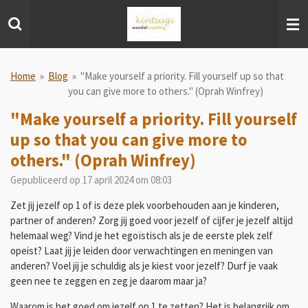
Ga
direct
naar
de
hoofdinhoud
Home
»
Blog
»
"Make yourself a priority. Fill yourself up so that
you can give more to others." (Oprah Winfrey)
"Make yourself a priority. Fill yourself
up so that you can give more to
others." (Oprah Winfrey)
Gepubliceerd op 17 april 2024 om 08:03
Zet jij jezelf op 1 of is deze plek voorbehouden aan je kinderen,
partner of anderen? Zorg jij goed voor jezelf of cijfer je jezelf altijd
helemaal weg? Vind je het egoïstisch als je de eerste plek zelf
opeist? Laat jij je leiden door verwachtingen en meningen van
anderen? Voel jij je schuldig als je kiest voor jezelf? Durf je vaak
geen nee te zeggen en zeg je daarom maar ja?
Waarom is het goed om jezelf op 1 te zetten? Het is belangrijk om