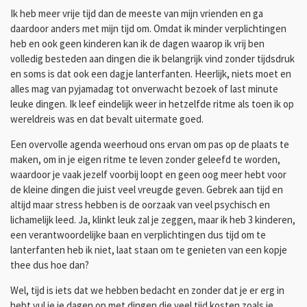
Ik heb meer vrije tijd dan de meeste van mijn vrienden en ga
daardoor anders met mijn tijd om. Omdat ik minder verplichtingen
heb en ook geen kinderen kan ik de dagen waarop ik vrij ben
volledig besteden aan dingen die ik belangrijk vind zonder tijdsdruk
en soms is dat ook een dagje lanterfanten. Heerlijk, niets moet en
alles mag van pyjamadag tot onverwacht bezoek of last minute
leuke dingen. Ik leef eindelijk weer in hetzelfde ritme als toen ik op
wereldreis was en dat bevalt uitermate goed.
Een overvolle agenda weerhoud ons ervan om pas op de plaats te
maken, om in je eigen ritme te leven zonder geleefd te worden,
waardoor je vaak jezelf voorbij loopt en geen oog meer hebt voor
de kleine dingen die juist veel vreugde geven. Gebrek aan tijd en
altijd maar stress hebben is de oorzaak van veel psychisch en
lichamelijk leed. Ja, klinkt leuk zal je zeggen, maar ik heb 3 kinderen,
een verantwoordelijke baan en verplichtingen dus tijd om te
lanterfanten heb ik niet, laat staan om te genieten van een kopje
thee dus hoe dan?
Wel, tijd is iets dat we hebben bedacht en zonder dat je er erg in
hebt vul je je dagen op met dingen die veel tijd kosten zoals je