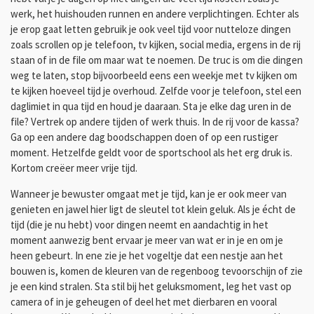
werk, het huishouden runnen en andere verplichtingen. Echter als
je erop gaat letten gebruik je ook veel tijd voor nutteloze dingen
zoals scrollen op je telefoon, tv kijken, social media, ergens in de rij
staan of in de file om maar wat te noemen. De truc is om die dingen
weg te laten, stop bijvoorbeeld eens een weekje met tv kijken om
te kijken hoeveel tijd je overhoud. Zelfde voor je telefoon, stel een
daglimiet in qua tijd en houd je daaraan. Sta je elke dag uren in de
file? Vertrek op andere tijden of werk thuis. In de rij voor de kassa?
Ga op een andere dag boodschappen doen of op een rustiger
moment. Hetzelfde geldt voor de sportschool als het erg druk is.
Kortom creëer meer vrije tijd.
Wanneer je bewuster omgaat met je tijd, kan je er ook meer van
genieten en jawel hier ligt de sleutel tot klein geluk. Als je écht de
tijd (die je nu hebt) voor dingen neemt en aandachtig in het
moment aanwezig bent ervaar je meer van wat er in je en om je
heen gebeurt. In ene zie je het vogeltje dat een nestje aan het
bouwen is, komen de kleuren van de regenboog tevoorschijn of zie
je een kind stralen. Sta stil bij het geluksmoment, leg het vast op
camera of in je geheugen of deel het met dierbaren en vooral