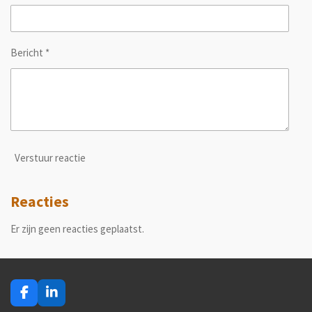
Bericht *
Verstuur reactie
Reacties
Er zijn geen reacties geplaatst.
F
L
a
i