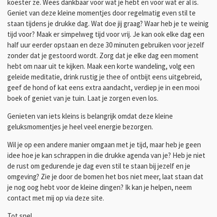
koester ze. Wees dankbaar voor wat je hebt en voor wat er al is.
Geniet van deze kleine momentjes door regelmatig even stil te
staan tijdens je drukke dag. Wat doe jij graag? Waar heb je te weinig
tijd voor? Maak er simpelweg tijd voor vrij. Je kan ook elke dag een
half uur eerder opstaan en deze 30 minuten gebruiken voor jezelf
zonder dat je gestoord wordt. Zorg dat je elke dag een moment
hebt om naar uit te kijken. Maak een korte wandeling, volg een
geleide meditatie, drink rustig je thee of ontbijt eens uitgebreid,
geef de hond of kat eens extra aandacht, verdiep je in een mooi
boek of geniet van je tuin. Laat je zorgen even los.
Genieten van iets kleins is belangrijk omdat deze kleine
geluksmomentjes je heel veel energie bezorgen.
Wil je op een andere manier omgaan met je tijd, maar heb je geen
idee hoe je kan schrappen in die drukke agenda van je? Heb je niet
de rust om gedurende je dag even stil te staan bij jezelf en je
omgeving? Zie je door de bomen het bos niet meer, laat staan dat
je nog oog hebt voor de kleine dingen? Ik kan je helpen, neem
contact met mij op via deze site.
Tot snel.