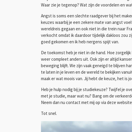
Waar zie je tegenop? Wat zijn de voordelen en wa
Angst is soms een slechte raadgever bij het maken
keuzes waarbij je een zekere mate van angst voelt 
wereldreis gegaan en ook niet in die trein naar F
verkocht omdat ik daardoor tijdelijk dakloos zou z
goed gekomen en ik heb nergens spijt van.
De toekomst heb je niet in de hand. Hoe zorgelijk 
weer compleet anders uit. Ook zijn er altijd kans
beweging blijft. We zijn vaak geneigd te blijven h
te laten in je leven en de wereld te bekijken vanu
maak er wat moois van. Jij hebt de keuze, het is 
Heb je hulp nodig bij je studiekeuze? Twijfel je 
met je studie, maar wat nu? Bang om de verkeerde
Neem dan nu contact met mij op via deze website
Tot snel.