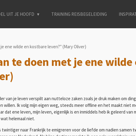
EL UIT JE HOOFD
TRAINING REISBEGELEIDING
INSPIRA
je ene wilde en kostbare leven?" (Mary Oliver)
an te doen met je ene wilde
er)
r van je leven verspilt aan nutteloze zaken zoals je druk maken om dinge
illen. Ik volg mijn eigen weg, steeds meer offline en het maakt niet 
ar dat ene leven, mijn leven, eigenlijk is en inmiddels heb ik geleerd va
 wat helemaal niet.
ls twintiger naar Frankrijk te emigreren voor de liefde om nadien samen t