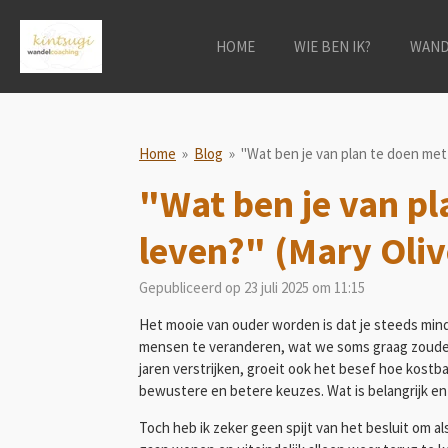
Ga
direct
HOME
WIE BEN IK?
WAND
naar
de
hoofdinhoud
Home
»
Blog
»
"Wat ben je van plan te doen met 
"Wat ben je van pl
leven?" (Mary Oliv
Gepubliceerd op 23 juli 2025 om 11:15
Het mooie van ouder worden is dat je steeds minde
mensen te veranderen, wat we soms graag zouden w
jaren verstrijken, groeit ook het besef hoe kostba
bewustere en betere keuzes. Wat is belangrijk en
Toch heb ik zeker geen spijt van het besluit om a