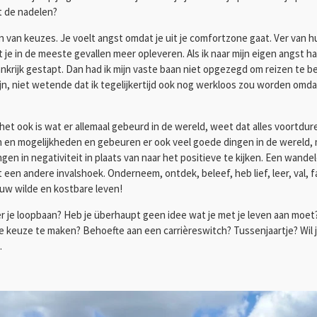
t de nadelen?
 van keuzes. Je voelt angst omdat je uit je comfortzone gaat. Ver van hu
je in de meeste gevallen meer opleveren. Als ik naar mijn eigen angst ha
rankrijk gestapt. Dan had ik mijn vaste baan niet opgezegd om reizen te 
ijn, niet wetende dat ik tegelijkertijd ook nog werkloos zou worden omdat 
het ook is wat er allemaal gebeurd in de wereld, weet dat alles voortdure
en en mogelijkheden en gebeuren er ook veel goede dingen in de wereld, mi
angen in negativiteit in plaats van naar het positieve te kijken. Een wa
it een andere invalshoek. Onderneem, ontdek, beleef, heb lief, leer, val, 
jouw wilde en kostbare leven!
over je loopbaan? Heb je überhaupt geen idee wat je met je leven aan moe
 keuze te maken? Behoefte aan een carrièreswitch? Tussenjaartje? Wil j
.