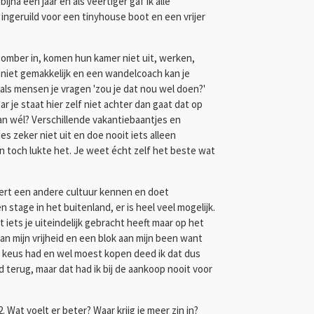
jna een jaar en als veertiger gaf ik alle
 ingeruild voor een tinyhouse boot en een vrijer
omber in, komen hun kamer niet uit, werken,
is niet gemakkelijk en een wandelcoach kan je
 als mensen je vragen 'zou je dat nou wel doen?'
aar je staat hier zelf niet achter dan gaat dat op
dan wél? Verschillende vakantiebaantjes en
es zeker niet uit en doe nooit iets alleen
en toch lukte het. Je weet écht zelf het beste wat
leert een andere cultuur kennen en doet
n stage in het buitenland, er is heel veel mogelijk.
iets je uiteindelijk gebracht heeft maar op het
an mijn vrijheid en een blok aan mijn been want
re keus had en wel moest kopen deed ik dat dus
d terug, maar dat had ik bij de aankoop nooit voor
2. Wat voelt er beter? Waar krijg je meer zin in?