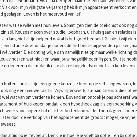
en naar Nederland. Als bijna dertiger maakte ik een solo wereldreis van bi
Vlak voor mijn vijftigste verjaardag heb ik mijn appartement verkocht en
ind geslagen. Leven is het meervoud van lef.
weten wat ze willen met hun leven. Sommigen zien de toekomst ook nog s
 zin stil. Keuzes maken over studie, loopbaan, uit huis gaan en relaties 
ijn lang niet altijd helpend ook al is het goed bedoeld. Ga niet twijfelen
ls jij een studie doet omdat je ouders dit het beste bij je vinden passen, m
wél verder. Die richting wil je dan namelijk niet op maar welke richting 
 leuk vindt (en wat niet) en waar jouw mogelijkheden liggen. Sluit je hobbi
 en iedereen dacht dat ik daar als reisbegeleidster niet van kon leven 
en buitenland is altijd een goede keuze, je bent op jezelf aangewezen, 
ook nog een nieuwe taal bij. Vrijwilligerswerk, au-pair, talenstudies of ee
ijd wel wat van om verder te komen. Bovendien ontdek je pas achteraf wat 
ppartement of huis kopen omdat ik een hypotheek zag als een beperking v
och weer voor langere tijd naar het buitenland wilde. Toen ik geen ande
n later door de verkoop van het appartement de grootst mogelijke vrijhei
 geweest.
 altijd op je gevoel af. Denk je in hoe je je voelt bij optie 1 en bij optie 