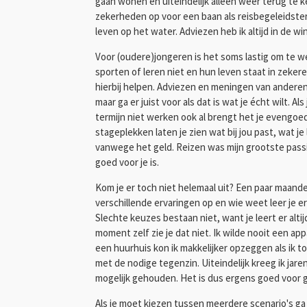
gaan wonen en uiteindelijk alleen weer terug te ker
zekerheden op voor een baan als reisbegeleidster. 
leven op het water. Adviezen heb ik altijd in de w
Voor (oudere)jongeren is het soms lastig om te 
sporten of leren niet en hun leven staat in zekere
hierbij helpen. Adviezen en meningen van anderen z
maar ga er juist voor als dat is wat je écht wilt. A
termijn niet werken ook al brengt het je evengoed 
stageplekken laten je zien wat bij jou past, wat je
vanwege het geld. Reizen was mijn grootste passie
goed voor je is.
Kom je er toch niet helemaal uit? Een paar maand
verschillende ervaringen op en wie weet leer je er 
Slechte keuzes bestaan niet, want je leert er alt
moment zelf zie je dat niet. Ik wilde nooit een a
een huurhuis kon ik makkelijker opzeggen als ik t
met de nodige tegenzin. Uiteindelijk kreeg ik jare
mogelijk gehouden. Het is dus ergens goed voor
Als je moet kiezen tussen meerdere scenario's ga dan