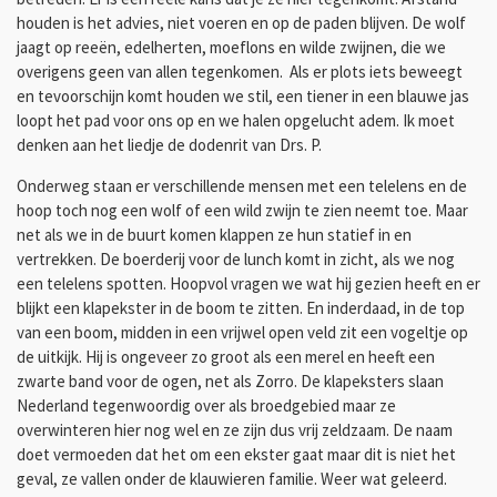
houden is het advies, niet voeren en op de paden blijven. De wolf
jaagt op reeën, edelherten, moeflons en wilde zwijnen, die we
overigens geen van allen tegenkomen. Als er plots iets beweegt
en tevoorschijn komt houden we stil, een tiener in een blauwe jas
loopt het pad voor ons op en we halen opgelucht adem. Ik moet
denken aan het liedje de dodenrit van Drs. P.
Onderweg staan er verschillende mensen met een telelens en de
hoop toch nog een wolf of een wild zwijn te zien neemt toe. Maar
net als we in de buurt komen klappen ze hun statief in en
vertrekken. De boerderij voor de lunch komt in zicht, als we nog
een telelens spotten. Hoopvol vragen we wat hij gezien heeft en er
blijkt een klapekster in de boom te zitten. En inderdaad, in de top
van een boom, midden in een vrijwel open veld zit een vogeltje op
de uitkijk. Hij is ongeveer zo groot als een merel en heeft een
zwarte band voor de ogen, net als Zorro. De klapeksters slaan
Nederland tegenwoordig over als broedgebied maar ze
overwinteren hier nog wel en ze zijn dus vrij zeldzaam. De naam
doet vermoeden dat het om een ekster gaat maar dit is niet het
geval, ze vallen onder de klauwieren familie. Weer wat geleerd.