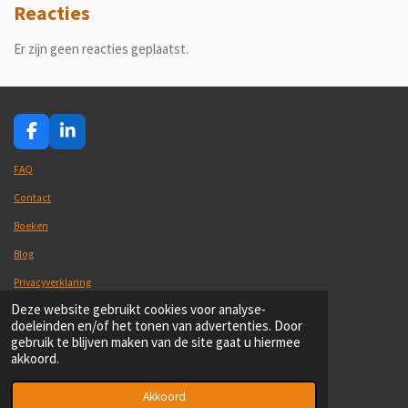
Reacties
Er zijn geen reacties geplaatst.
F
L
a
i
c
n
FAQ
e
k
Contact
b
e
o
d
Boeken
o
I
k
n
Blog
Privacyverklaring
© 2021-2026 Kintsugiwandelcoaching
Deze website gebruikt cookies voor analyse-
Powered by
JouwWeb
doeleinden en/of het tonen van advertenties. Door
gebruik te blijven maken van de site gaat u hiermee
akkoord.
Akkoord
E-mailadres