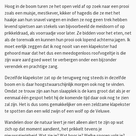
Hoog in de boom turen ze het open veld af op zoek naar een prooi
zoals een muisje, mestkever, kikker of hagedis die ze met het
haakje aan hun snavel vangen en indien ze nog geen trek hebben
levend spietsen aan stekels van bijvoorbeeld de meidoorn of op
prikkeldraad, als voorraadje voor later. Ze bidden voor het eten, net
als de torenvalk en kunnen hun prooi ook lopend achterna jagen. Ik
moet eerlijk zeggen dat ik nog nooit van een klapekster had
gehoord maar dat het dus een meedogenloos roofvogeltje is die
zijn ware aard goed weet te verbergen onder een bijzonder
verendek en prachtige zang.
Dezelfde klapekster zat op de terugweg nog steeds in dezelfde
boom en is daar hoogstwaarschijnlijk morgen ook nog te vinden.
Omdat ze trouw zijn aan hun slaapplek is de kans groot dat als je er
eenmaal één gespot hebt hij de komende tijd daar ook nog te zien
zal zijn. Het is dus soms gemakkelijker om een zeldzame klapekster
te spotten dan een wild zwijn of een wolf op de Veluwe.
Wandelen door de natuur leert je niet alleen alert te zijn op wat
zich op dat moment aandient, het prikkelt tevens je
nieuwsgierigheid. Wat zie je? Wat hoor je? Welke sporen volg je?