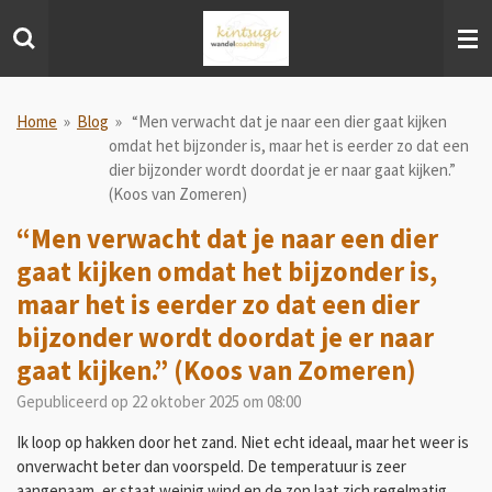
Ga
direct
naar
de
hoofdinhoud
Home
»
Blog
»
“Men verwacht dat je naar een dier gaat kijken
omdat het bijzonder is, maar het is eerder zo dat een
dier bijzonder wordt doordat je er naar gaat kijken.”
(Koos van Zomeren)
“Men verwacht dat je naar een dier
gaat kijken omdat het bijzonder is,
maar het is eerder zo dat een dier
bijzonder wordt doordat je er naar
gaat kijken.” (Koos van Zomeren)
Gepubliceerd op 22 oktober 2025 om 08:00
Ik loop op hakken door het zand. Niet echt ideaal, maar het weer is
onverwacht beter dan voorspeld. De temperatuur is zeer
aangenaam, er staat weinig wind en de zon laat zich regelmatig