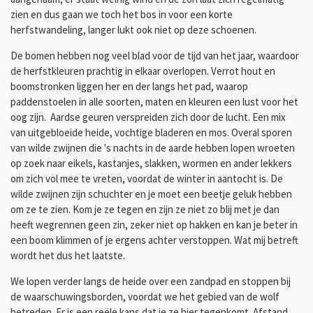
zien en dus gaan we toch het bos in voor een korte
herfstwandeling, langer lukt ook niet op deze schoenen.
De bomen hebben nog veel blad voor de tijd van het jaar, waardoor
de herfstkleuren prachtig in elkaar overlopen. Verrot hout en
boomstronken liggen her en der langs het pad, waarop
paddenstoelen in alle soorten, maten en kleuren een lust voor het
oog zijn. Aardse geuren verspreiden zich door de lucht. Een mix
van uitgebloeide heide, vochtige bladeren en mos. Overal sporen
van wilde zwijnen die 's nachts in de aarde hebben lopen wroeten
op zoek naar eikels, kastanjes, slakken, wormen en ander lekkers
om zich vol mee te vreten, voordat de winter in aantocht is. De
wilde zwijnen zijn schuchter en je moet een beetje geluk hebben
om ze te zien. Kom je ze tegen en zijn ze niet zo blij met je dan
heeft wegrennen geen zin, zeker niet op hakken en kan je beter in
een boom klimmen of je ergens achter verstoppen. Wat mij betreft
wordt het dus het laatste.
We lopen verder langs de heide over een zandpad en stoppen bij
de waarschuwingsborden, voordat we het gebied van de wolf
betreden. Er is een reële kans dat je ze hier tegenkomt. Afstand