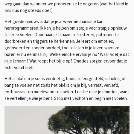
weggaan dan wanneer we proberen ze te negeren (wat het kind in
ons dus nog steeds doet).
Het goede nieuws is dat je je afweermechanisme kan
herprogrammeren. Ik kan je helpen om stapje voor stapje opnieuw
te leren voelen. Door naar je lichaam te luisteren, patronen te
doorbreken en triggers te herkennen. Je leert om emoties,
gedoseerd en zonder oordeel, toe te laten in je leven want ze
horen er nu eenmaal bij. Welke emotie ervaar je nu? Waar voel je dat
in je lichaam? Wat roept het bij je op? Emoties zorgen ervoor dat je
écht voluit leeft.
Het is oké om je soms verdrietig, boos, teleurgesteld, schuldig of
bang te voelen net zoals het oké is om je blij, verrast, verliefd,
enthousiast en meelevend te voelen. Luister naar je emoties, want
ze vertellen je wie je bent. Stop met vechten en begin met voelen.