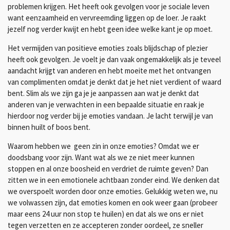
problemen krijgen. Het heeft ook gevolgen voor je sociale leven
want eenzaamheid en vervreemding liggen op de loer. Je raakt
jezelf nog verder kwijt en hebt geen idee welke kant je op moet.
Het vermijden van positieve emoties zoals blijdschap of plezier
heeft ook gevolgen. Je voelt je dan vaak ongemakkelijk als je teveel
aandacht krijgt van anderen en hebt moeite met het ontvangen
van complimenten omdat je denkt dat je het niet verdient of waard
bent. Slim als we zijn ga je je aanpassen aan wat je denkt dat
anderen van je verwachten in een bepaalde situatie en raak je
hierdoor nog verder bij je emoties vandaan. Je lacht terwijl je van
binnen huilt of boos bent.
Waarom hebben we geen zin in onze emoties? Omdat we er
doodsbang voor zijn. Want wat als we ze niet meer kunnen
stoppen en al onze boosheid en verdriet de ruimte geven? Dan
zitten we in een emotionele achtbaan zonder eind. We denken dat
we overspoelt worden door onze emoties. Gelukkig weten we, nu
we volwassen zijn, dat emoties komen en ook weer gaan (probeer
maar eens 24 uur non stop te huilen) en dat als we ons er niet
tegen verzetten en ze accepteren zonder oordeel, ze sneller