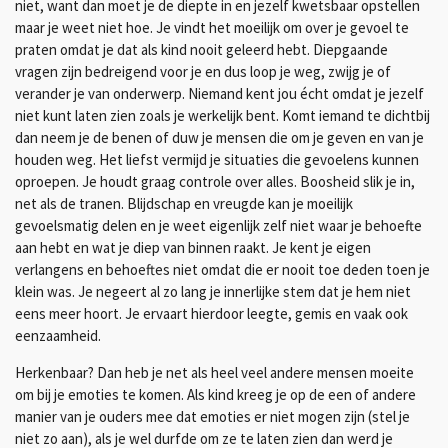
niet, want dan moet je de diepte in en jezelf kwetsbaar opstellen
maar je weet niet hoe. Je vindt het moeilijk om over je gevoel te
praten omdat je dat als kind nooit geleerd hebt. Diepgaande
vragen zijn bedreigend voor je en dus loop je weg, zwijg je of
verander je van onderwerp. Niemand kent jou écht omdat je jezelf
niet kunt laten zien zoals je werkelijk bent. Komt iemand te dichtbij
dan neem je de benen of duw je mensen die om je geven en van je
houden weg. Het liefst vermijd je situaties die gevoelens kunnen
oproepen. Je houdt graag controle over alles. Boosheid slik je in,
net als de tranen. Blijdschap en vreugde kan je moeilijk
gevoelsmatig delen en je weet eigenlijk zelf niet waar je behoefte
aan hebt en wat je diep van binnen raakt. Je kent je eigen
verlangens en behoeftes niet omdat die er nooit toe deden toen je
klein was. Je negeert al zo lang je innerlijke stem dat je hem niet
eens meer hoort.
Je ervaart hierdoor leegte, gemis en vaak ook
eenzaamheid.
Herkenbaar? Dan heb je net als heel veel andere mensen moeite
om bij je emoties te komen. Als kind kreeg je op de een of andere
manier van je ouders mee dat emoties er niet mogen zijn (stel je
niet zo aan), als je wel durfde om ze te laten zien dan werd je