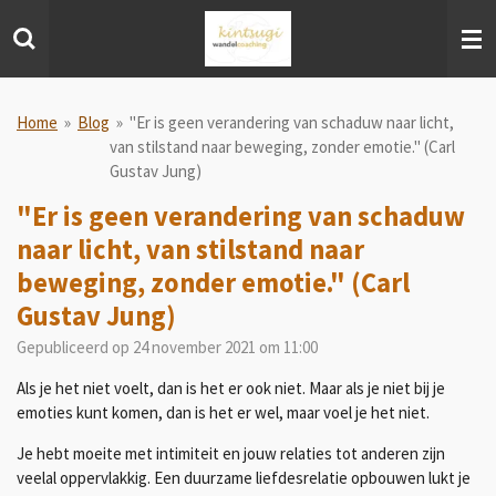
Ga
direct
naar
de
hoofdinhoud
Home
»
Blog
»
"Er is geen verandering van schaduw naar licht,
van stilstand naar beweging, zonder emotie." (Carl
Gustav Jung)
"Er is geen verandering van schaduw
naar licht, van stilstand naar
beweging, zonder emotie." (Carl
Gustav Jung)
Gepubliceerd op 24 november 2021 om 11:00
Als je het niet voelt, dan is het er ook niet. Maar als je niet bij je
emoties kunt komen, dan is het er wel, maar voel je het niet.
Je hebt moeite met intimiteit en jouw relaties tot anderen zijn
veelal oppervlakkig. Een duurzame liefdesrelatie opbouwen lukt je