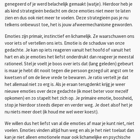
genegeerd of je werd belachelijk gemaakt (watje). Hierdoor heb je
als kind strategieën bedacht om deze emoties niet meer te laten
zien en dus ook niet meer te voelen. Deze strategieën pas je nu
telkens onbewust toe, het is jouw afweermechanisme geworden.
Emoties zijn primair, instinctief en lichamelijk. Ze waarschuwen ons
voor iets of vertellen ons iets. Emotie is de schaduw van onze
gedachte. Je kan op iets reageren vanuit het hoofd of vanuit het
hart en als je emoties het liefst onderdrukt dan reageer je meestal
rationeel. Stel je voelt je boos over iets dat (lang geleden) gebeurt
is maar je hebt dit nooit tegen die persoon gezegd uit angst om te
kwetsen of om de lieve vrede te bewaren. Je ratio vertelt je dat
het allemaal niet zo erg is. Als je eraan terugdenkt krijg je
weer
nieuwe emoties over deze gedachte (ik moet beter voor mezelf
opkomen) en zo stapelt het zich op. Je primaire emotie, boosheid,
stop je hierdoor steeds dieper en verder weg. Je doet alsof het je
nu niets meer doet (ik houd me wel weer koest).
We willen dus het liefst van al die emoties af maar je kunt niet, niet
voelen. Emoties vinden altijd hun weg en als je het niet toelaat dan
kan je niet alleen emotionele maar ook lichamelijke en psychische