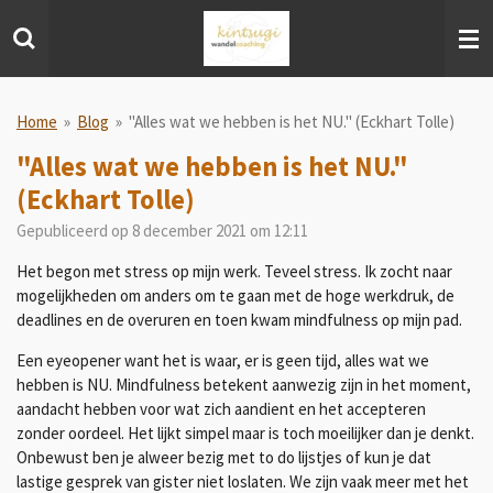
Ga
direct
naar
de
hoofdinhoud
Home
»
Blog
»
"Alles wat we hebben is het NU." (Eckhart Tolle)
"Alles wat we hebben is het NU."
(Eckhart Tolle)
Gepubliceerd op 8 december 2021 om 12:11
Het begon met stress op mijn werk. Teveel stress. Ik zocht naar
mogelijkheden om anders om te gaan met de hoge werkdruk, de
deadlines en de overuren en toen kwam mindfulness op mijn pad.
Een eyeopener want het is waar, er is geen tijd, alles wat we
hebben is NU. Mindfulness betekent aanwezig zijn in het moment,
aandacht hebben voor wat zich aandient en het accepteren
zonder oordeel. Het lijkt simpel maar is toch moeilijker dan je denkt.
Onbewust ben je alweer bezig met to do lijstjes of kun je dat
lastige gesprek van gister niet loslaten. We zijn vaak meer met het