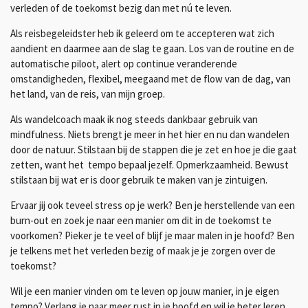
verleden of de toekomst bezig dan met nú te leven.
Als reisbegeleidster heb ik geleerd om te accepteren wat zich
aandient en daarmee aan de slag te gaan. Los van de routine en de
automatische piloot, alert op continue veranderende
omstandigheden, flexibel, meegaand met de flow van de dag, van
het land, van de reis, van mijn groep.
Als wandelcoach maak ik nog steeds dankbaar gebruik van
mindfulness. Niets brengt je meer in het hier en nu dan wandelen
door de natuur. Stilstaan bij de stappen die je zet en hoe je die gaat
zetten, want het tempo bepaal jezelf. Opmerkzaamheid. Bewust
stilstaan bij wat er is door gebruik te maken van je zintuigen.
Ervaar jij ook teveel stress op je werk? Ben je herstellende van een
burn-out en zoek je naar een manier om dit in de toekomst te
voorkomen? Pieker je te veel of blijf je maar malen in je hoofd? Ben
je telkens met het verleden bezig of maak je je zorgen over de
toekomst?
Wil je een manier vinden om te leven op jouw manier, in je eigen
tempo? Verlang je naar meer rust in je hoofd en wil je beter leren