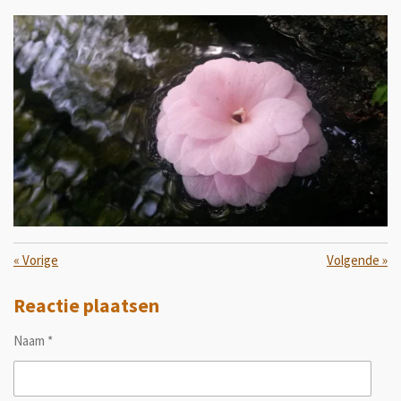
«
Vorige
Volgende
»
Reactie plaatsen
Naam *